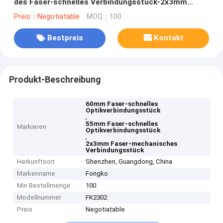
des Faser-schnelles Verbindungsstück-2x3mm
60mm
Preis：Negotiatable
MOQ：100
Bestpreis
Kontakt
Produkt-Beschreibung
60mm Faser-schnelles
Optikverbindungsstück
,
55mm Faser-schnelles
Markieren
Optikverbindungsstück
,
2x3mm Faser-mechanisches
Verbindungsstück
Herkunftsort
Shenzhen, Guangdong, China
Markenname
Fongko
Min Bestellmenge
100
Modellnummer
FK2302
Preis
Negotiatable