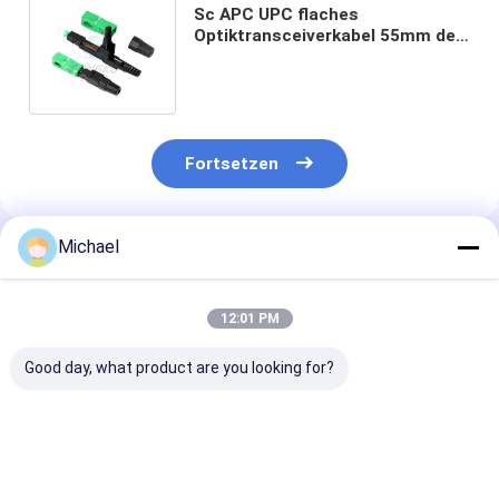
Sc APC UPC flaches
Optiktransceiverkabel 55mm des
Faser-schnelles
Verbindungsstück-2x3mm 60mm
Fortsetzen
Michael
Empfohlene Produkte
12:01 PM
Good day, what product are you looking for?
schnelles
Fiber Optic SC APC
Mechanischer
Optikverbindungsstück
Fiber Optic
Spleiß