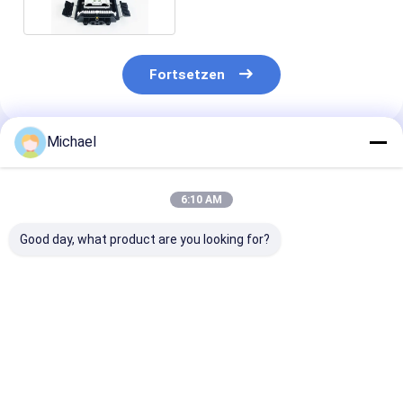
Fortsetzen
Michael
Empfohlene Produkte
6:10 AM
Good day, what product are you looking for?
FONGKO 4 Kerne
Faseroptikbeendigungskasten
FTTH fiber opt
Außenterminalbox
mit 16 Kernen
distribution b
Faser FTTH Din
FTTH fiber opt
Schiene montierte
desktop box op
Faser Endbox
splitter box
Bestpreis
Bestpreis
Bestprei