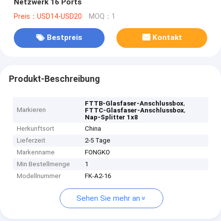
Netzwerk 16 Ports
Preis：USD14-USD20
MOQ：1
Bestpreis
Kontakt
Produkt-Beschreibung
,
FTTB-Glasfaser-Anschlussbox
Markieren
,
FTTC-Glasfaser-Anschlussbox
Nap-Splitter 1x8
Herkunftsort
China
Lieferzeit
2-5 Tage
Markenname
FONGKO
Min Bestellmenge
1
Modellnummer
FK-A2-16
Sehen Sie mehr an