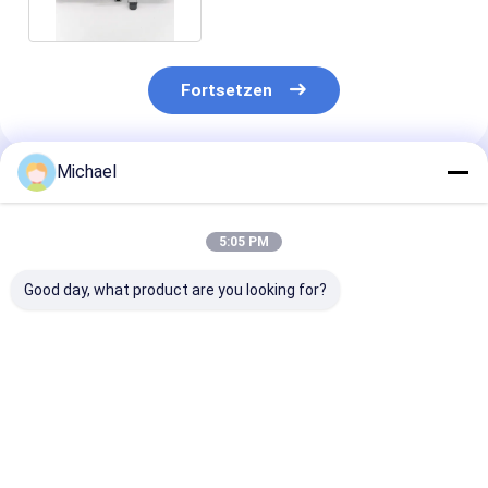
Fortsetzen
Michael
Empfohlene Produkte
5:05 PM
Good day, what product are you looking for?
FONGKO 4 Kerne
Faseroptikbeendigungskasten
FTTH fiber opt
Außenterminalbox
mit 16 Kernen
distribution b
Faser FTTH Din
FTTH fiber opt
Schiene montierte
desktop box op
Faser Endbox
splitter box
Bestpreis
Bestpreis
Bestprei