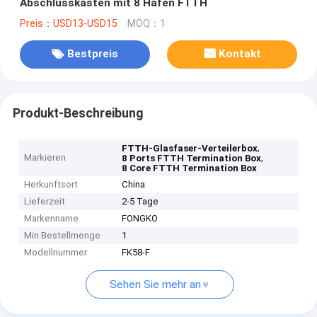
Abschlusskasten mit 8 Häfen FTTH
Preis：USD13-USD15
MOQ：1
Bestpreis
Kontakt
Produkt-Beschreibung
,
FTTH-Glasfaser-Verteilerbox
Markieren
,
8 Ports FTTH Termination Box
8 Core FTTH Termination Box
Herkunftsort
China
Lieferzeit
2-5 Tage
Markenname
FONGKO
Min Bestellmenge
1
Modellnummer
FK58-F
Sehen Sie mehr an