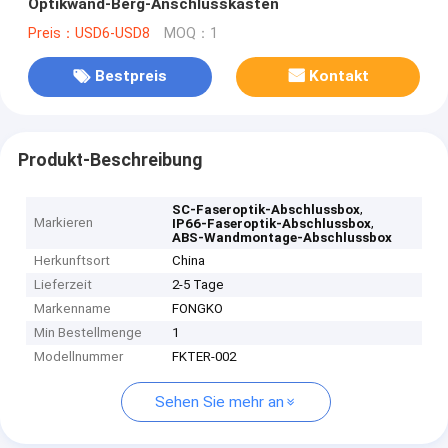
Optikwand-Berg-Anschlusskasten
Preis：USD6-USD8
MOQ：1
Bestpreis
Kontakt
Produkt-Beschreibung
,
SC-Faseroptik-Abschlussbox
Markieren
,
IP66-Faseroptik-Abschlussbox
ABS-Wandmontage-Abschlussbox
Herkunftsort
China
Lieferzeit
2-5 Tage
Markenname
FONGKO
Min Bestellmenge
1
Modellnummer
FKTER-002
Sehen Sie mehr an