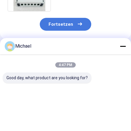
Anschlusskasten
Fortsetzen
Michael
Empfohlene Produkte
4:47 PM
Good day, what product are you looking for?
FONGKO 4 Kerne
Faseroptikbeendigungskasten
FTTH fiber opt
Außenterminalbox
mit 16 Kernen
distribution b
Faser FTTH Din
FTTH fiber opt
Schiene montierte
desktop box op
Faser Endbox
splitter box
Bestpreis
Bestpreis
Bestprei