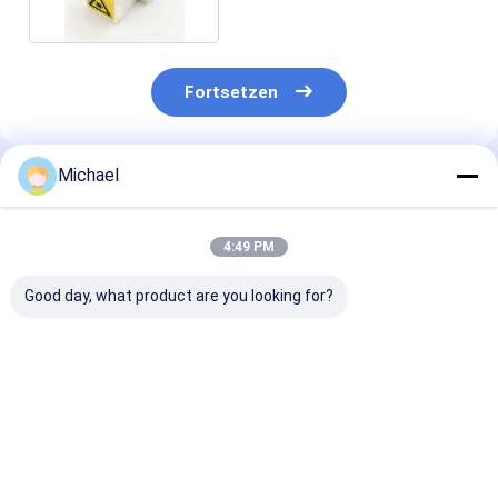
Fortsetzen
Michael
Empfohlene Produkte
4:49 PM
Good day, what product are you looking for?
Fiber optic
FONGKO DX
FONGKO Schw
conversion adapter
Flanschfaseroptische
Flanschloser D
ST/APC female to
MPO-Adapter
Adapter DX Fl
SC/APC male simplex
Flaschenoptische
Faseroptik MP
single mode hybrid
flanschlose
Adapter
Bestpreis
Bestpreis
Bestprei
adapter
Duplexadapter-