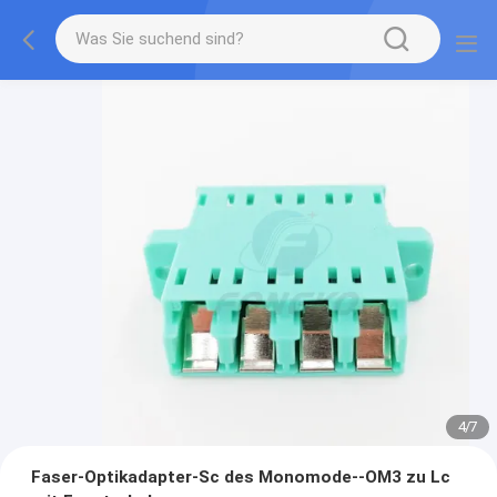
4
/
7
Faser-Optikadapter-Sc des Monomode--OM3 zu Lc