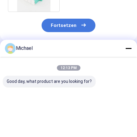
Fortsetzen
Michael
Empfohlene Produkte
12:13 PM
Good day, what product are you looking for?
Fiber optic
FONGKO DX
FONGKO Schw
conversion adapter
Flanschfaseroptische
Flanschloser D
ST/APC female to
MPO-Adapter
Adapter DX Fl
SC/APC male simplex
Flaschenoptische
Faseroptik MP
single mode hybrid
flanschlose
Adapter
Bestpreis
Bestpreis
Bestprei
adapter
Duplexadapter-