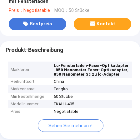
mit Fensterladen
Preis：Negotiatable
MOQ：50 Stücke
Bestpreis
Kontakt
Produkt-Beschreibung
Lc-Fensterladen-Faser-Optikadapter
Markieren
,
,
850 Nanometer Faser-Optikadapter
850 Nanometer Sc zu lc-Adapter
Herkunftsort
China
Markenname
Fongko
Min Bestellmenge
50 Stücke
Modellnummer
FKALU-405
Preis
Negotiatable
Sehen Sie mehr an