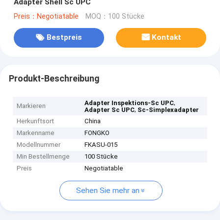
Adapter Shell Sc UPC
Preis：Negotiatable
MOQ：100 Stücke
Bestpreis
Kontakt
Produkt-Beschreibung
,
Adapter Inspektions-Sc UPC
Markieren
,
Adapter Sc UPC
Sc-Simplexadapter
Herkunftsort
China
Markenname
FONGKO
Modellnummer
FKASU-015
Min Bestellmenge
100 Stücke
Preis
Negotiatable
Sehen Sie mehr an