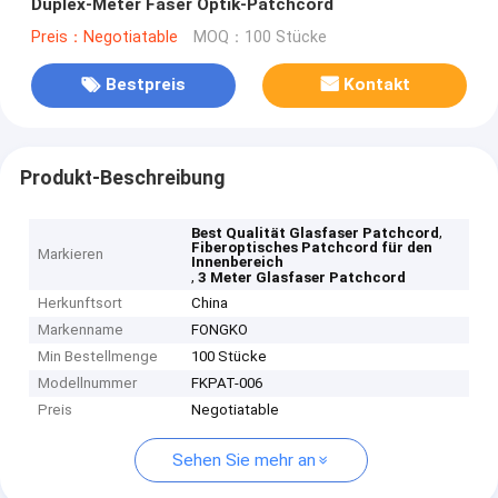
Duplex-Meter Faser Optik-Patchcord
Preis：Negotiatable
MOQ：100 Stücke
Bestpreis
Kontakt
Produkt-Beschreibung
,
Best Qualität Glasfaser Patchcord
Fiberoptisches Patchcord für den
Markieren
Innenbereich
,
3 Meter Glasfaser Patchcord
Herkunftsort
China
Markenname
FONGKO
Min Bestellmenge
100 Stücke
Modellnummer
FKPAT-006
Preis
Negotiatable
Sehen Sie mehr an