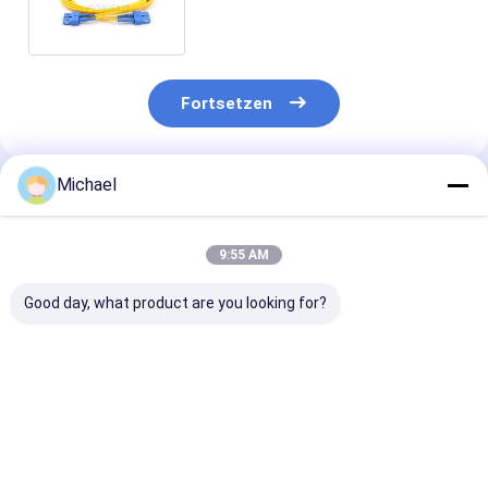
Fortsetzen
Michael
Empfohlene Produkte
9:55 AM
Good day, what product are you looking for?
Glasfaser-SM-
Glasfaser-Jumper
2mm 3mm FT
Faser-Pigtail 12-
Glasfaser-Pigtails
Pigtails LSZH
adrig 0,9 mm G652D
SC/APC G652D
Weißes
PVC LC FC SC ST
Singlemode LSZH
Glasfaserkabe
UPC APC Faser-
1M Simplex 2,0mm
G652D G657A
Bestpreis
Bestpreis
Bestprei