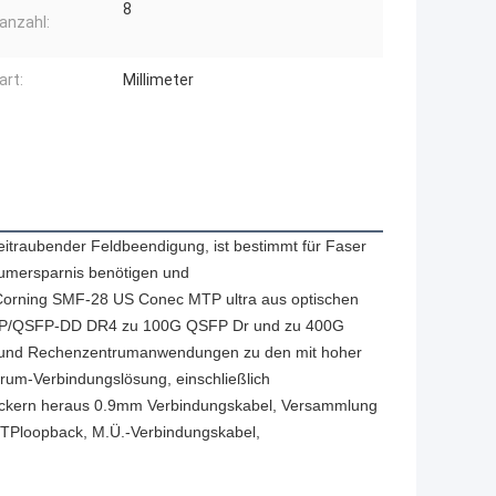
8
anzahl:
art:
Millimeter
eitraubender Feldbeendigung, ist bestimmt für Faser
Raumersparnis benötigen und
Corning SMF-28 US Conec MTP ultra aus optischen
SFP/QSFP-DD DR4 zu 100G QSFP Dr und zu 400G
und Rechenzentrumanwendungen zu den mit hoher
trum-Verbindungslösung, einschließlich
kern heraus 0.9mm Verbindungskabel, Versammlung
TPloopback, M.Ü.-Verbindungskabel,