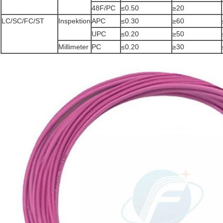
48F/PC
≤0.50
≥20
LC/SC/FC/ST
Inspektion
APC
≤0.30
≥60
UPC
≤0.20
≥50
Millimeter
PC
≤0.20
≥30