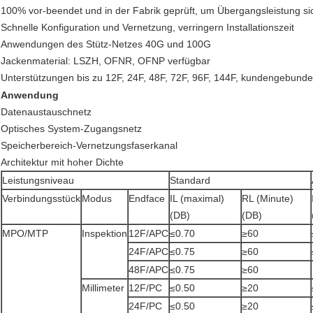
100% vor-beendet und in der Fabrik geprüft, um Übergangsleistung si
Schnelle Konfiguration und Vernetzung, verringern Installationszeit
Anwendungen des Stütz-Netzes 40G und 100G
Jackenmaterial: LSZH, OFNR, OFNP verfügbar
Unterstützungen bis zu 12F, 24F, 48F, 72F, 96F, 144F, kundengebunde
Anwendung
Datenaustauschnetz
Optisches System-Zugangsnetz
Speicherbereich-Vernetzungsfaserkanal
Architektur mit hoher Dichte
Leistungsniveau
Standard
Verbindungsstück
Modus
Endface
IL (maximal)
RL (Minute)
(DB)
(DB)
MPO/MTP
Inspektion
12F/APC
≤0.70
≥60
24F/APC
≤0.75
≥60
48F/APC
≤0.75
≥60
Millimeter
12F/PC
≤0.50
≥20
24F/PC
≤0.50
≥20