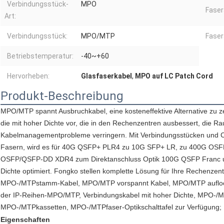
Verbindungsstück-
MPO
Faser
Art:
Verbindungsstück:
MPO/MTP
Faser
Betriebstemperatur:
-40~+60
Hervorheben:
Glasfaserkabel
,
MPO auf LC Patch Cord
Produkt-Beschreibung
MPO/MTP spannt Ausbruchkabel, eine kosteneffektive Alternative zu z
die mit hoher Dichte vor, die in den Rechenzentren ausbessert, die 
Kabelmanagementprobleme verringern. Mit Verbindungsstücken und 
Fasern, wird es für 40G QSFP+ PLR4 zu 10G SFP+ LR, zu 400G O
OSFP/QSFP-DD XDR4 zum Direktanschluss Optik 100G QSFP Franc 
Dichte optimiert. Fongko stellen komplette Lösung für Ihre Rechenzen
MPO-/MTPstamm-Kabel, MPO/MTP vorspannt Kabel, MPO/MTP aufloc
der IP-Reihen-MPO/MTP, Verbindungskabel mit hoher Dichte, MPO-/M
MPO-/MTPkassetten, MPO-/MTPfaser-Optikschalttafel zur Verfügung;
Eigenschaften