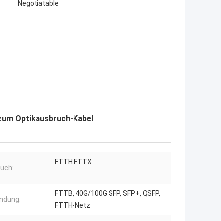
Negotiatable
zum Optikausbruch-Kabel
FTTH FTTX
uch:
FTTB, 40G/100G SFP, SFP+, QSFP,
ndung:
FTTH-Netz