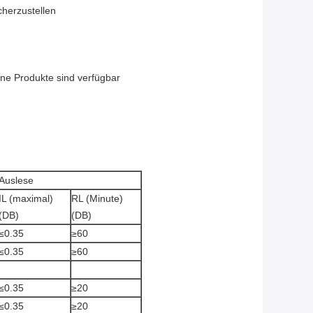
cherzustellen
ne Produkte sind verfügbar
Auslese
IL (maximal)
RL (Minute)
(DB)
(DB)
≤0.35
≥60
≤0.35
≥60
≤0.35
≥20
≤0.35
≥20