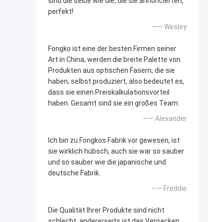
sind die selbe wie die, die sie annoncierten,
perfekt!
—— Wesley
Fongko ist eine der besten Firmen seiner
Art in China, werden die breite Palette von
Produkten aus optischen Fasern, die sie
haben, selbst produziert, also bedeutet es,
dass sie einen Preiskalkulationsvorteil
haben. Gesamt sind sie ein großes Team.
—— Alexander
Ich bin zu Fongkos Fabrik vor gewesen, ist
sie wirklich hübsch, auch sie war so sauber
und so sauber wie die japanische und
deutsche Fabrik.
—— Freddie
Die Qualität Ihrer Produkte sind nicht
schlecht, andererseits ist das Verpacken