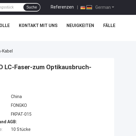
Referenzen
|
German
Suche
OLLE
KONTAKT MIT UNS
NEUIGKEITEN
FÄLLE
-Kabel
O LC-Faser-zum Optikausbruch-
China
FONGKO
FKPAT-015
and AGB:
e:
10 Stücke