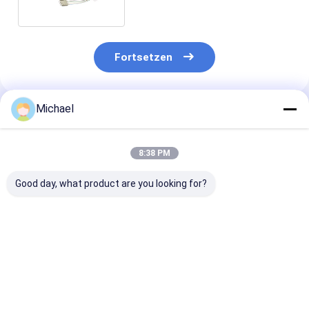
Fortsetzen
Michael
Empfohlene Produkte
8:38 PM
Good day, what product are you looking for?
Glasfaser-SM-
Glasfaser-Jumper
2mm 3mm FT
Faser-Pigtail 12-
Glasfaser-Pigtails
Pigtails LSZH
adrig 0,9 mm G652D
SC/APC G652D
Weißes
PVC LC FC SC ST
Singlemode LSZH
Glasfaserkabe
UPC APC Faser-
1M Simplex 2,0mm
G652D G657A
Bestpreis
Bestpreis
Bestprei
Pigtail
Glasfaser-Pigtails
SC/APC Glasfa