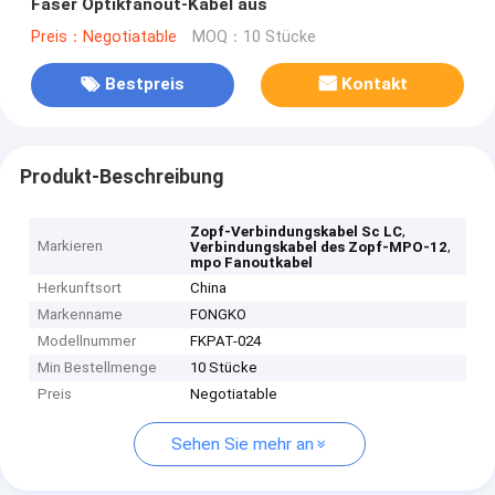
Faser Optikfanout-Kabel aus
Preis：Negotiatable
MOQ：10 Stücke
Bestpreis
Kontakt
Produkt-Beschreibung
,
Zopf-Verbindungskabel Sc LC
Markieren
,
Verbindungskabel des Zopf-MPO-12
mpo Fanoutkabel
Herkunftsort
China
Markenname
FONGKO
Modellnummer
FKPAT-024
Min Bestellmenge
10 Stücke
Preis
Negotiatable
Sehen Sie mehr an