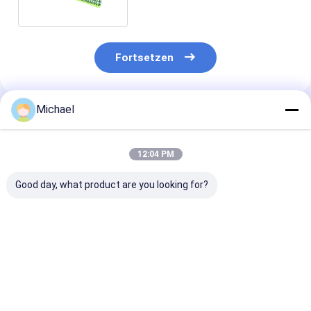
Fortsetzen
Michael
Empfohlene Produkte
12:04 PM
Good day, what product are you looking for?
Glasfaser-SM-
Glasfaser-Jumper
2mm 3mm FT
Faser-Pigtail 12-
Glasfaser-Pigtails
Pigtails LSZH
adrig 0,9 mm G652D
SC/APC G652D
Weißes
PVC LC FC SC ST
Singlemode LSZH
Glasfaserkabe
UPC APC Faser-
1M Simplex 2,0mm
G652D G657A
Bestpreis
Bestpreis
Bestprei
Pigtail
Glasfaser-Pigtails
SC/APC Glasfa