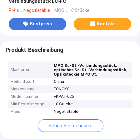
Verbindungsstück LC-FC
Preis：Negotiatable
MOQ：10 Stücke
Bestpreis
Kontakt
Produkt-Beschreibung
,
MPO Sc-St.-Verbindungsstück
Markieren
,
optisches Sc-St.-Verbindungsstück
Optikstecker MPO St.
Herkunftsort
China
Markenname
FONGKO
Modellnummer
FKPAT-025
Min Bestellmenge
10 Stücke
Preis
Negotiatable
Sehen Sie mehr an