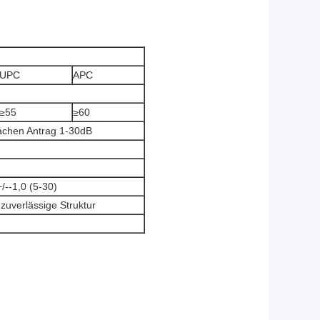
UPC
APC
≥55
≥60
achen Antrag 1-30dB
+/--1,0 (5-30)
zuverlässige Struktur