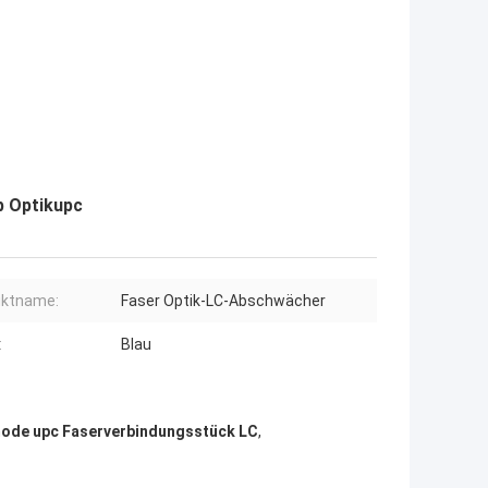
b Optikupc
uktname:
Faser Optik-LC-Abschwächer
:
Blau
ode upc Faserverbindungsstück LC
,