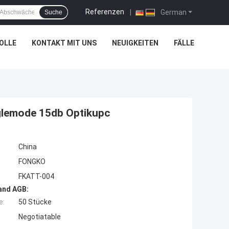
Referenzen
|
German
Suche
OLLE
KONTAKT MIT UNS
NEUIGKEITEN
FÄLLE
glemode 15db Optikupc
China
FONGKO
FKATT-004
and AGB:
e:
50 Stücke
Negotiatable