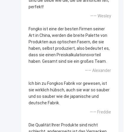
sind die selbe wie die, die sie annoncierten,
perfekt!
—— Wesley
Fongko ist eine der besten Firmen seiner
Art in China, werden die breite Palette von
Produkten aus optischen Fasern, die sie
haben, selbst produziert, also bedeutet es,
dass sie einen Preiskalkulationsvorteil
haben. Gesamt sind sie ein großes Team.
—— Alexander
Ich bin zu Fongkos Fabrik vor gewesen, ist
sie wirklich hübsch, auch sie war so sauber
und so sauber wie die japanische und
deutsche Fabrik.
—— Freddie
Die Qualität Ihrer Produkte sind nicht
schlecht, andererseits ist das Verpacken