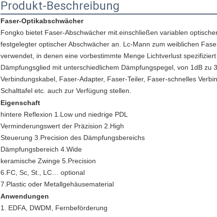
Produkt-Beschreibung
Faser-Optikabschwächer
Fongko bietet Faser-Abschwächer mit.einschließen variablen optischen
festgelegter optischer Abschwächer an. Lc-Mann zum weiblichen Fas
verwendet, in denen eine vorbestimmte Menge Lichtverlust spezifiziert 
Dämpfungsglied mit unterschiedlichem Dämpfungspegel, von 1dB zu 3
Verbindungskabel, Faser-Adapter, Faser-Teiler, Faser-schnelles Verb
Schalttafel etc. auch zur Verfügung stellen.
Eigenschaft
hintere Reflexion 1.Low und niedrige PDL
Verminderungswert der Präzision 2.High
Steuerung 3.Precision des Dämpfungsbereichs
Dämpfungsbereich 4.Wide
keramische Zwinge 5.Precision
6.FC, Sc, St., LC… optional
7.Plastic oder Metallgehäusematerial
Anwendungen
1. EDFA, DWDM, Fernbeförderung