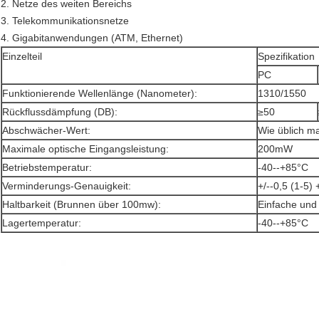
2. Netze des weiten Bereichs
3. Telekommunikationsnetze
4. Gigabitanwendungen (ATM, Ethernet)
Einzelteil
Spezifikation
PC
Funktionierende Wellenlänge (Nanometer):
1310/1550
Rückflussdämpfung (DB):
≥50
Abschwächer-Wert:
Wie üblich m
Maximale optische Eingangsleistung:
200mW
Betriebstemperatur:
-40--+85°C
Verminderungs-Genauigkeit:
+/--0,5 (1-5) 
Haltbarkeit (Brunnen über 100mw):
Einfache und 
Lagertemperatur:
-40--+85°C