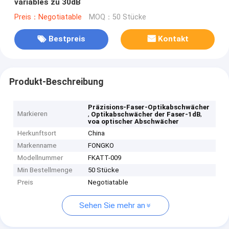
variables zu 30dB
Preis：Negotiatable
MOQ：50 Stücke
Bestpreis
Kontakt
Produkt-Beschreibung
Präzisions-Faser-Optikabschwächer
Markieren
,
,
Optikabschwächer der Faser-1dB
voa optischer Abschwächer
Herkunftsort
China
Markenname
FONGKO
Modellnummer
FKATT-009
Min Bestellmenge
50 Stücke
Preis
Negotiatable
Sehen Sie mehr an