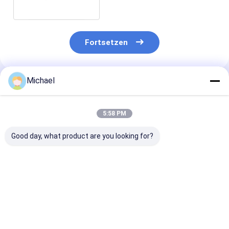
Fortsetzen
Michael
Empfohlene Produkte
5:58 PM
Good day, what product are you looking for?
5dB Singlemode
Mann weibliche
Faser-
Faser-
Faser zum optischen
Optikabschwä
Optikabschwächer-
Abschwächer-
Verbindungss
schnelles
Verbindungsstück Lc
ODM 10dB LC/
Verbindungsstück
Upc für
APC
Bestpreis
Bestpreis
Bestprei
Inspektion LC/UPC
Telekommunikation