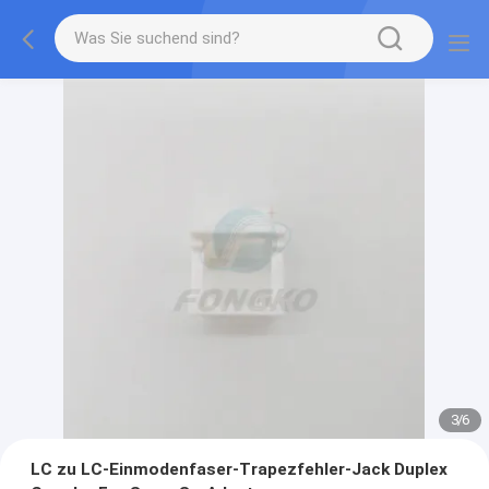
3
/
6
LC zu LC-Einmodenfaser-Trapezfehler-Jack Duplex