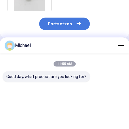
Fortsetzen
Michael
Empfohlene Produkte
11:55 AM
Good day, what product are you looking for?
Fiber optic
FONGKO DX
FONGKO Schw
conversion adapter
Flanschfaseroptische
Flanschloser D
ST/APC female to
MPO-Adapter
Adapter DX Fl
SC/APC male simplex
Flaschenoptische
Faseroptik MP
single mode hybrid
flanschlose
Adapter
Bestpreis
Bestpreis
Bestprei
adapter
Duplexadapter-