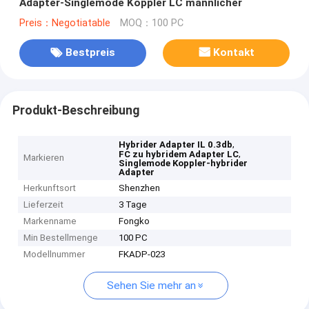
Adapter-Singlemode Koppler LC männlicher
Preis：Negotiatable
MOQ：100 PC
Bestpreis
Kontakt
Produkt-Beschreibung
,
Hybrider Adapter IL 0.3db
,
FC zu hybridem Adapter LC
Markieren
Singlemode Koppler-hybrider
Adapter
Herkunftsort
Shenzhen
Lieferzeit
3 Tage
Markenname
Fongko
Min Bestellmenge
100 PC
Modellnummer
FKADP-023
Sehen Sie mehr an