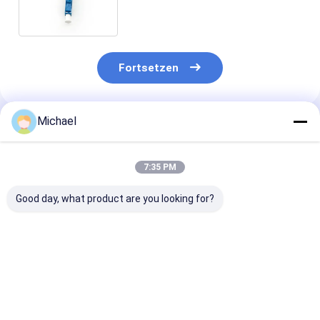
männlicher
Fortsetzen
Michael
Empfohlene Produkte
7:35 PM
Good day, what product are you looking for?
Fiber optic
FONGKO DX
FONGKO Schw
conversion adapter
Flanschfaseroptische
Flanschloser D
ST/APC female to
MPO-Adapter
Adapter DX Fl
SC/APC male simplex
Flaschenoptische
Faseroptik MP
single mode hybrid
flanschlose
Adapter
Bestpreis
Bestpreis
Bestprei