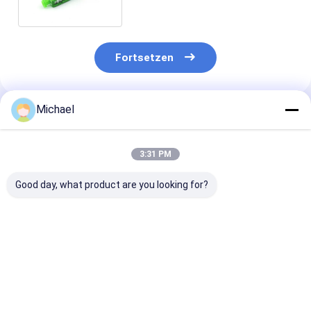
APC
Fortsetzen
Michael
Empfohlene Produkte
3:31 PM
Good day, what product are you looking for?
Fiber optic
FONGKO DX
FONGKO Schw
conversion adapter
Flanschfaseroptische
Flanschloser D
ST/APC female to
MPO-Adapter
Adapter DX Fl
SC/APC male simplex
Flaschenoptische
Faseroptik MP
single mode hybrid
flanschlose
Adapter
Bestpreis
Bestpreis
Bestprei
adapter
Duplexadapter-