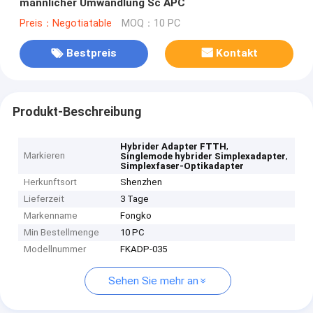
männlicher Umwandlung Sc APC
Preis：Negotiatable
MOQ：10 PC
Bestpreis
Kontakt
Produkt-Beschreibung
,
Hybrider Adapter FTTH
Markieren
,
Singlemode hybrider Simplexadapter
Simplexfaser-Optikadapter
Herkunftsort
Shenzhen
Lieferzeit
3 Tage
Markenname
Fongko
Min Bestellmenge
10 PC
Modellnummer
FKADP-035
Sehen Sie mehr an