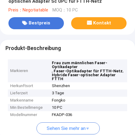
optischen Adapter Sc UPC für FTTH-Netz
Preis：Negotiatable
MOQ：10 PC
Bestpreis
Kontakt
Produkt-Beschreibung
Frau zum männlichen Faser-
Optikadapter
Markieren
,
,
Faser-Optikadapter für FTTH-Netz
Hybride Faser-optischer Adapter
FTTH
Herkunftsort
Shenzhen
Lieferzeit
3 Tage
Markenname
Fongko
Min Bestellmenge
10 PC
Modellnummer
FKADP-036
Sehen Sie mehr an