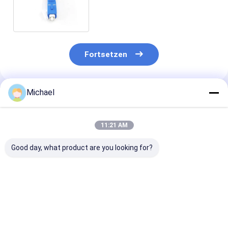
Adapter Sc UPC für FTTH-Netz
Fortsetzen
Michael
Empfohlene Produkte
11:21 AM
Good day, what product are you looking for?
Fiber optic
FONGKO DX
FONGKO Schw
conversion adapter
Flanschfaseroptische
Flanschloser D
ST/APC female to
MPO-Adapter
Adapter DX Fl
SC/APC male simplex
Flaschenoptische
Faseroptik MP