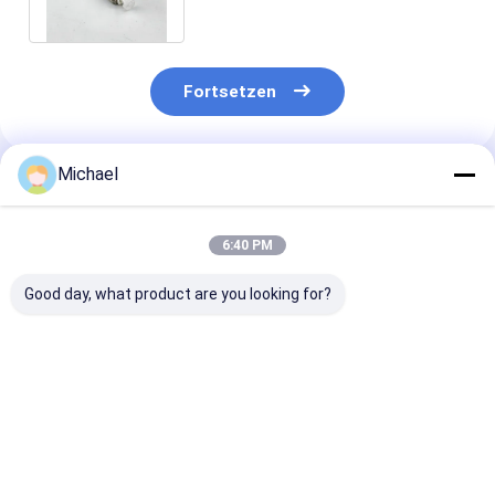
Betriebsarten
Fortsetzen
Michael
Empfohlene Produkte
6:40 PM
Good day, what product are you looking for?
Fiber optic
FONGKO DX
FONGKO Schw
conversion adapter
Flanschfaseroptische
Flanschloser D
ST/APC female to
MPO-Adapter
Adapter DX Fl
SC/APC male simplex
Flaschenoptische
Faseroptik MP
single mode hybrid
flanschlose
Adapter
Bestpreis
Bestpreis
Bestprei
adapter
Duplexadapter-