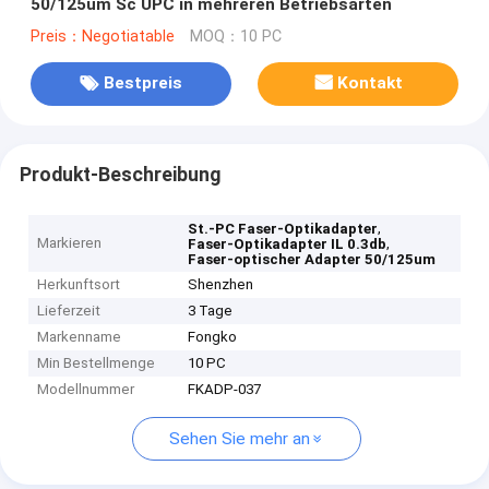
50/125um Sc UPC in mehreren Betriebsarten
Preis：Negotiatable
MOQ：10 PC
Bestpreis
Kontakt
Produkt-Beschreibung
,
St.-PC Faser-Optikadapter
Markieren
,
Faser-Optikadapter IL 0.3db
Faser-optischer Adapter 50/125um
Herkunftsort
Shenzhen
Lieferzeit
3 Tage
Markenname
Fongko
Min Bestellmenge
10 PC
Modellnummer
FKADP-037
Sehen Sie mehr an