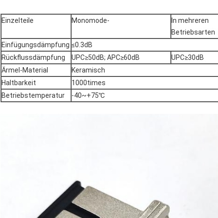
Einzelteile
Monomode-
In mehreren
Betriebsarten
Einfügungsdämpfung
≤0.3dB
Rückflussdämpfung
UPC≥50dB; APC≥60dB
UPC≥30dB
Ärmel-Material
Keramisch
Haltbarkeit
1000times
Betriebstemperatur
-40~+75℃