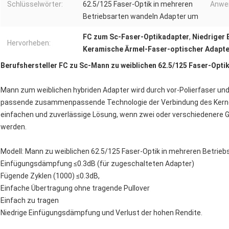
Schlüsselwörter:
62.5/125 Faser-Optik in mehreren
Anwe
Betriebsarten wandeln Adapter um
FC zum Sc-Faser-Optikadapter
,
Niedriger
Hervorheben:
Keramische Ärmel-Faser-optischer Adapte
Berufshersteller FC zu Sc-Mann zu weiblichen 62.5/125 Faser-Opti
Mann zum weiblichen hybriden Adapter wird durch vor-Polierfaser und 
passende zusammenpassende Technologie der Verbindung des Kernes
einfachen und zuverlässige Lösung, wenn zwei oder verschiedenere 
werden.
Modell: Mann zu weiblichen 62.5/125 Faser-Optik in mehreren Betrie
Einfügungsdämpfung ≤0.3dB (für zugeschalteten Adapter)
Fügende Zyklen (1000) ≤0.3dB,
Einfache Übertragung ohne tragende Pullover
Einfach zu tragen
Niedrige Einfügungsdämpfung und Verlust der hohen Rendite.