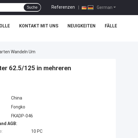
Referenzen
|
German
Suche
OLLE
KONTAKT MIT UNS
NEUIGKEITEN
FÄLLE
sarten Wandeln Um
er 62.5/125 in mehreren
China
Fongko
FKADP-046
and AGB:
e:
10 PC