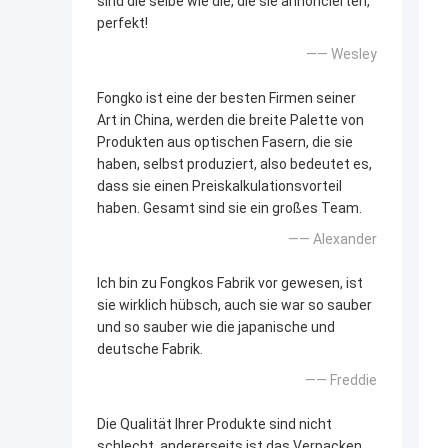
sind die selbe wie die, die sie annoncierten,
perfekt!
—— Wesley
Fongko ist eine der besten Firmen seiner
Art in China, werden die breite Palette von
Produkten aus optischen Fasern, die sie
haben, selbst produziert, also bedeutet es,
dass sie einen Preiskalkulationsvorteil
haben. Gesamt sind sie ein großes Team.
—— Alexander
Ich bin zu Fongkos Fabrik vor gewesen, ist
sie wirklich hübsch, auch sie war so sauber
und so sauber wie die japanische und
deutsche Fabrik.
—— Freddie
Die Qualität Ihrer Produkte sind nicht
schlecht, andererseits ist das Verpacken