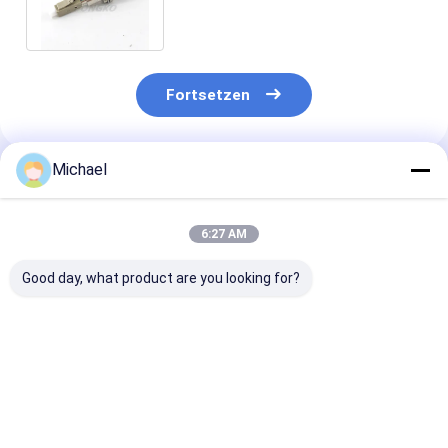
OptikEinfügungsdämpfung
Fortsetzen
Michael
Empfohlene Produkte
6:27 AM
Good day, what product are you looking for?
Fiber optic
FONGKO DX
FONGKO Schw
conversion adapter
Flanschfaseroptische
Flanschloser D
ST/APC female to
MPO-Adapter
Adapter DX Fl
SC/APC male simplex
Flaschenoptische
Faseroptik MP
single mode hybrid
flanschlose
Adapter
Bestpreis
Bestpreis
Bestprei