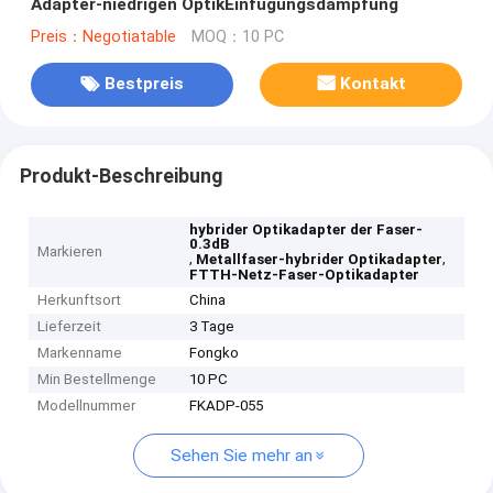
Adapter-niedrigen OptikEinfügungsdämpfung
Preis：Negotiatable
MOQ：10 PC
Bestpreis
Kontakt
Produkt-Beschreibung
hybrider Optikadapter der Faser-
0.3dB
Markieren
,
,
Metallfaser-hybrider Optikadapter
FTTH-Netz-Faser-Optikadapter
Herkunftsort
China
Lieferzeit
3 Tage
Markenname
Fongko
Min Bestellmenge
10 PC
Modellnummer
FKADP-055
Sehen Sie mehr an