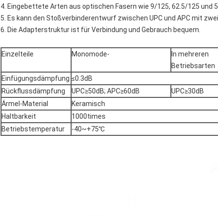
4. Eingebettete Arten aus optischen Fasern wie 9/125, 62.5/125 und
5. Es kann den Stoßverbinderentwurf zwischen UPC und APC mit zwei
6. Die Adapterstruktur ist für Verbindung und Gebrauch bequem.
Einzelteile
Monomode-
In mehreren
Betriebsarten
Einfügungsdämpfung
≤0.3dB
Rückflussdämpfung
UPC≥50dB; APC≥60dB
UPC≥30dB
Ärmel-Material
Keramisch
Haltbarkeit
1000times
Betriebstemperatur
-40~+75℃