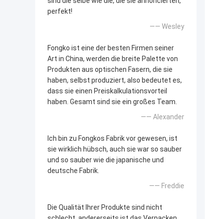
sind die selbe wie die, die sie annoncierten,
perfekt!
—— Wesley
Fongko ist eine der besten Firmen seiner
Art in China, werden die breite Palette von
Produkten aus optischen Fasern, die sie
haben, selbst produziert, also bedeutet es,
dass sie einen Preiskalkulationsvorteil
haben. Gesamt sind sie ein großes Team.
—— Alexander
Ich bin zu Fongkos Fabrik vor gewesen, ist
sie wirklich hübsch, auch sie war so sauber
und so sauber wie die japanische und
deutsche Fabrik.
—— Freddie
Die Qualität Ihrer Produkte sind nicht
schlecht, andererseits ist das Verpacken