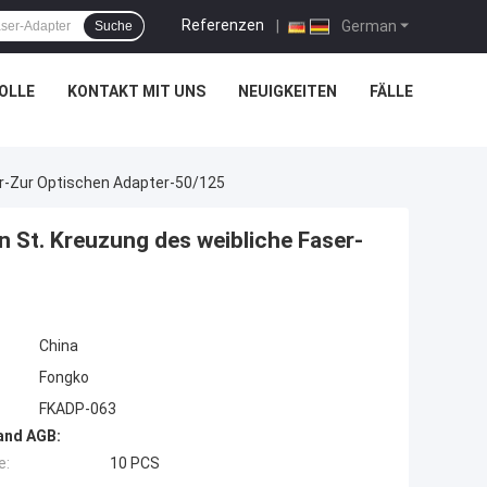
Referenzen
|
German
Suche
OLLE
KONTAKT MIT UNS
NEUIGKEITEN
FÄLLE
er-Zur Optischen Adapter-50/125
 St. Kreuzung des weibliche Faser-
China
Fongko
FKADP-063
and AGB:
e:
10 PCS