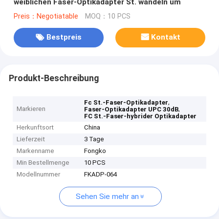
weiblichen Faser-Optikadapter St. wandeln um
Preis：Negotiatable
MOQ：10 PCS
Bestpreis
Kontakt
Produkt-Beschreibung
,
Fc St.-Faser-Optikadapter
Markieren
,
Faser-Optikadapter UPC 30dB
FC St.-Faser-hybrider Optikadapter
Herkunftsort
China
Lieferzeit
3 Tage
Markenname
Fongko
Min Bestellmenge
10 PCS
Modellnummer
FKADP-064
Sehen Sie mehr an