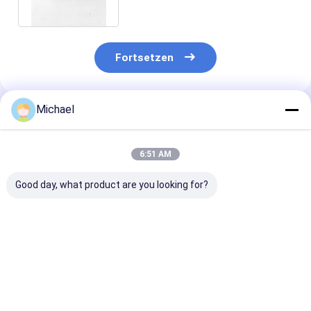
um
Fortsetzen
Michael
Empfohlene Produkte
6:51 AM
Good day, what product are you looking for?
Fiber optic
FONGKO DX
FONGKO Schw
conversion adapter
Flanschfaseroptische
Flanschloser D
ST/APC female to
MPO-Adapter
Adapter DX Fl
SC/APC male simplex
Flaschenoptische
Faseroptik MP
single mode hybrid
flanschlose
Adapter
Bestpreis
Bestpreis
Bestprei
adapter
Duplexadapter-