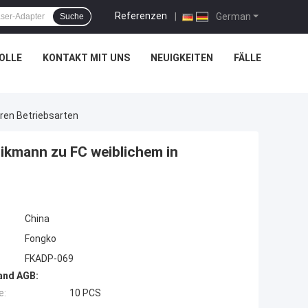
Referenzen
|
German
Suche
OLLE
KONTAKT MIT UNS
NEUIGKEITEN
FÄLLE
ren Betriebsarten
ikmann zu FC weiblichem in
China
Fongko
FKADP-069
and AGB:
e:
10 PCS