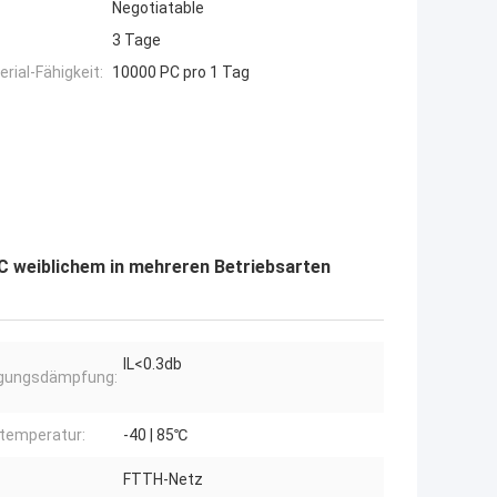
Negotiatable
3 Tage
ial-Fähigkeit:
10000 PC pro 1 Tag
C weiblichem in mehreren Betriebsarten
IL<0.3db
ügungsdämpfung:
temperatur:
-40 | 85℃
FTTH-Netz