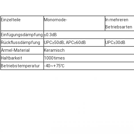
Einzelteile
Monomode-
In mehreren
Betriebsarten
Einfügungsdämpfung
≤0.3dB
Rückflussdämpfung
UPC≥50dB; APC≥60dB
UPC≥30dB
Ärmel-Material
Keramisch
Haltbarkeit
1000times
Betriebstemperatur
-40~+75℃