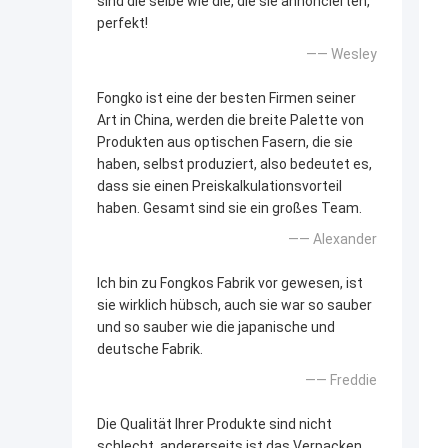
sind die selbe wie die, die sie annoncierten,
perfekt!
—— Wesley
Fongko ist eine der besten Firmen seiner
Art in China, werden die breite Palette von
Produkten aus optischen Fasern, die sie
haben, selbst produziert, also bedeutet es,
dass sie einen Preiskalkulationsvorteil
haben. Gesamt sind sie ein großes Team.
—— Alexander
Ich bin zu Fongkos Fabrik vor gewesen, ist
sie wirklich hübsch, auch sie war so sauber
und so sauber wie die japanische und
deutsche Fabrik.
—— Freddie
Die Qualität Ihrer Produkte sind nicht
schlecht, andererseits ist das Verpacken