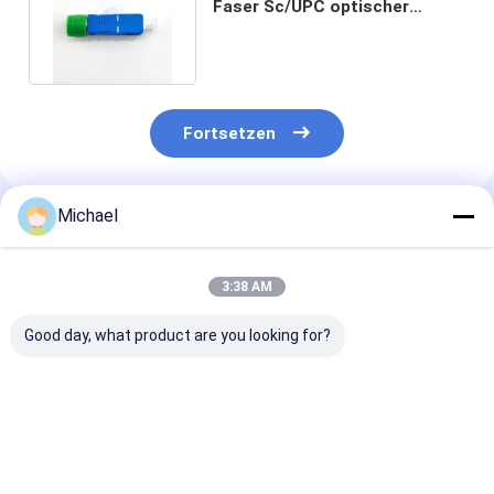
Faser Sc/UPC optischer
Adapter-hybride Umwandlung
Fortsetzen
Michael
Empfohlene Produkte
3:38 AM
Good day, what product are you looking for?
Fiber optic
FONGKO DX
FONGKO Schw
conversion adapter
Flanschfaseroptische
Flanschloser D
ST/APC female to
MPO-Adapter
Adapter DX Fl