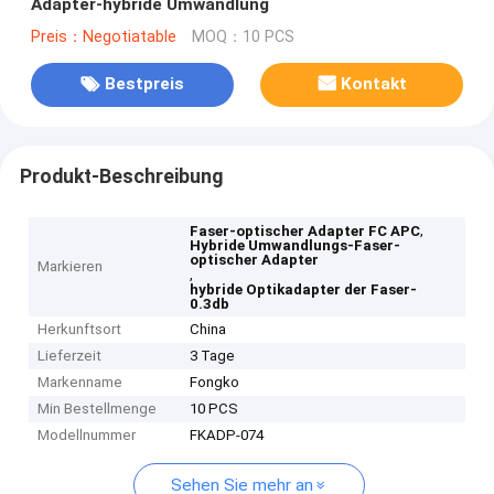
Adapter-hybride Umwandlung
Preis：Negotiatable
MOQ：10 PCS
Bestpreis
Kontakt
Produkt-Beschreibung
,
Faser-optischer Adapter FC APC
Hybride Umwandlungs-Faser-
optischer Adapter
Markieren
,
hybride Optikadapter der Faser-
0.3db
Herkunftsort
China
Lieferzeit
3 Tage
Markenname
Fongko
Min Bestellmenge
10 PCS
Modellnummer
FKADP-074
Sehen Sie mehr an