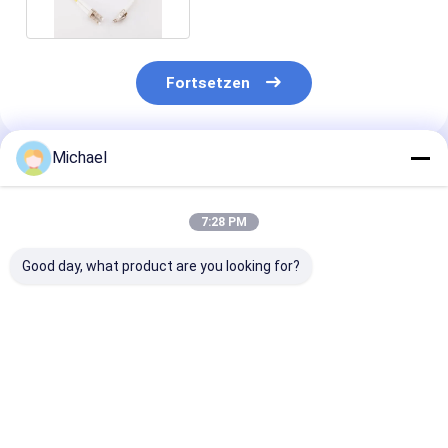
Fortsetzen
Michael
Empfohlene Produkte
7:28 PM
Good day, what product are you looking for?
Glasfaser-SM-
Glasfaser-Jumper
2mm 3mm FT
Faser-Pigtail 12-
Glasfaser-Pigtails
Pigtails LSZH
adrig 0,9 mm G652D
SC/APC G652D
Weißes
PVC LC FC SC ST
Singlemode LSZH
Glasfaserkabe
UPC APC Faser-
1M Simplex 2,0mm
G652D G657A
Bestpreis
Bestpreis
Bestprei
Pigtail
Glasfaser-Pigtails
SC/APC Glasfa