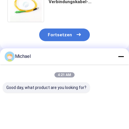
Verbindungskabel-
Verbindungskabeln FC G657A1
aus optischen Fasern 2/3mm 1 2
3 4 5m
Fortsetzen
Michael
Empfohlene Produkte
4:21 AM
Good day, what product are you looking for?
Glasfaser-SM-
Glasfaser-Jumper
2mm 3mm FT
Faser-Pigtail 12-
Glasfaser-Pigtails
Pigtails LSZH
adrig 0,9 mm G652D
SC/APC G652D
Weißes