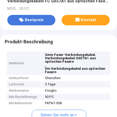
Verbindungskabeln FC G657A1 aus optischen Fasern
2/3mm 1 2 3 4 5m
MOQ：50 PC
Bestpreis
Kontakt
Produkt-Beschreibung
,
3mm Faser-Verbindungskabel
Verbindungskabel G657A1 aus
optischen Fasern
Markieren
,
5m Verbindungskabel aus optischen
Fasern
Herkunftsort
Shenzhen
Lieferzeit
3 Tage
Markenname
Fongko
Min Bestellmenge
50 PC
Modellnummer
FKPAT-058
Sehen Sie mehr an