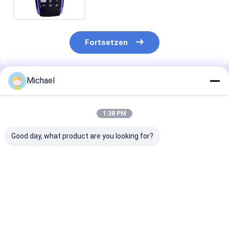
Fortsetzen
Michael
Empfohlene Produkte
1:38 PM
Good day, what product are you looking for?
Fongko Langlebiger
Fongko Portable
Fongko High-
Multifunktionskabelförderer,
Automatic Cable
Efficiency Hea
professionelle
Conveyor
Duty Cable Co
Kabellegmaschine
Leichtgewicht
für Stromtech
für Strom- und
Kabelziehwerkzeug
Bauvorhaben
Bestpreis
Bestpreis
Bestprei
Telekommunikationskabel
für