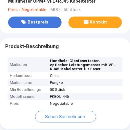
Multimeter OPM+ VFL+RJ45 Kabeltester
Preis：Negotiatable
MOQ：50 Stück
Bestpreis
Kontakt
Produkt-Beschreibung
,
Handheld-Glasfasertester
Markieren
,
optischer Leistungsmesser mit VFL
RJ45-Kabeltester für Faser
Herkunftsort
China
Markenname
Fongko
Min Bestellmenge
50 Stück
Modellnummer
FKEQU-446
Preis
Negotiatable
Sehen Sie mehr an