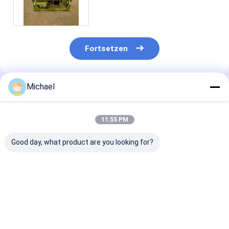
Fortsetzen
Michael
Empfohlene Produkte
11:55 PM
Good day, what product are you looking for?
Fongko Langlebiger
Fongko Portable
Multifunktion
Multifunktionskabelförderer,
Automatic Cable
Glasfasertest
professionelle
Conveyor
Handheld Opti
Kabellegmaschine
Leichtgewicht
Multimeter O
für Strom- und
Kabelziehwerkzeug
VFL+RJ45
Bestpreis
Bestpreis
Bestprei