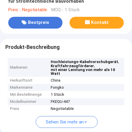
für Stromtechnische Bauvorhaben
Preis：Negotiatable
MOQ：1 Stück
Bestpreis
Kontakt
Produkt-Beschreibung
,
Hochleistungs-Kabelvorschubgerät
,
Kraftfahrzeugförderer
Markieren
mit einer Leistung von mehr als 10
Watt
Herkunftsort
China
Markenname
Fongko
Min Bestellmenge
1 Stück
Modellnummer
FKEQU-447
Preis
Negotiatable
Sehen Sie mehr an