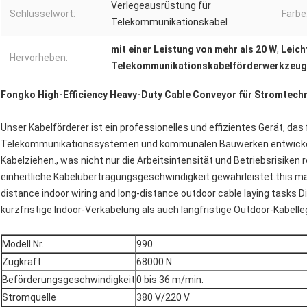
Verlegeausrüstung für
Schlüsselwort:
Farbe
Telekommunikationskabel
mit einer Leistung von mehr als 20 W
,
Leich
Hervorheben:
Telekommunikationskabelförderwerkzeug
Fongko High-Efficiency Heavy-Duty Cable Conveyor für Stromtech
Unser Kabelförderer ist ein professionelles und effizientes Gerät, das
Telekommunikationssystemen und kommunalen Bauwerken entwickelt
Kabelziehen., was nicht nur die Arbeitsintensität und Betriebsrisiken 
einheitliche Kabelübertragungsgeschwindigkeit gewährleistet.this mac
distance indoor wiring and long-distance outdoor cable laying tasks D
kurzfristige Indoor-Verkabelung als auch langfristige Outdoor-Kabelle
Modell Nr.
990
Zugkraft
68000 N.
Beförderungsgeschwindigkeit
0 bis 36 m/min.
Stromquelle
380 V/220 V