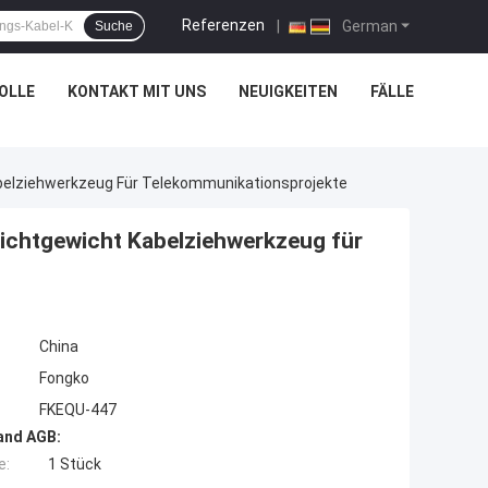
Referenzen
|
German
Suche
OLLE
KONTAKT MIT UNS
NEUIGKEITEN
FÄLLE
belziehwerkzeug Für Telekommunikationsprojekte
ichtgewicht Kabelziehwerkzeug für
China
Fongko
FKEQU-447
and AGB:
e:
1 Stück