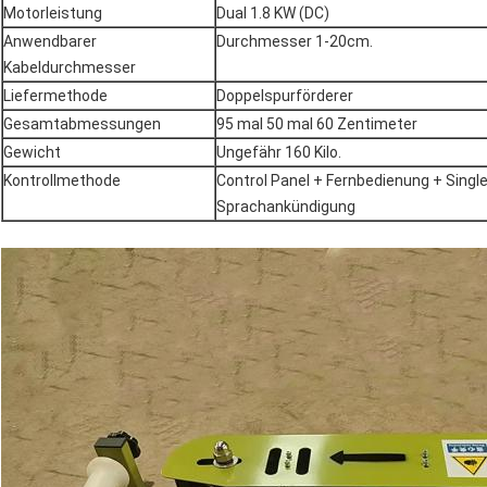
Motorleistung
Dual 1.8 KW (DC)
Anwendbarer
Durchmesser 1-20cm.
Kabeldurchmesser
Liefermethode
Doppelspurförderer
Gesamtabmessungen
95 mal 50 mal 60 Zentimeter
Gewicht
Ungefähr 160 Kilo.
Kontrollmethode
Control Panel + Fernbedienung + Single
Sprachankündigung