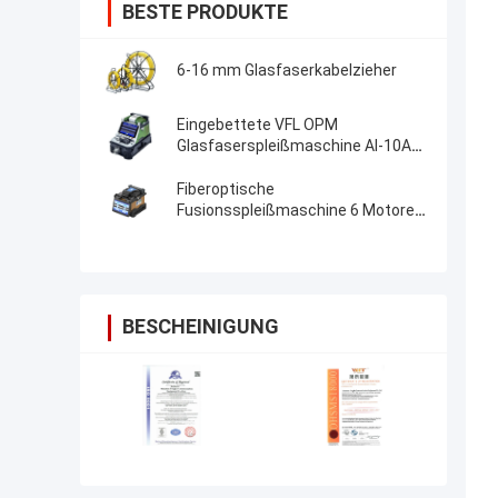
BESTE PRODUKTE
6-16 mm Glasfaserkabelzieher
Eingebettete VFL OPM
Glasfaserspleißmaschine AI-10A
Aktualisierung AI20 AI-30 Glasfaser
Fusion Splicer
Fiberoptische
Fusionsspleißmaschine 6 Motoren
Kernausrichtung FTTH-
Fiberoptische Spleißmaschine
BESCHEINIGUNG