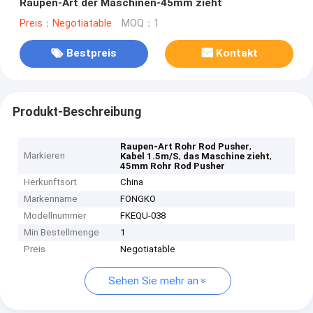
Raupen-Art der Maschinen-45mm zieht
Preis：Negotiatable
MOQ：1
Bestpreis
Kontakt
Produkt-Beschreibung
,
Raupen-Art Rohr Rod Pusher
Markieren
,
,
Kabel 1.5m/S
das Maschine zieht
45mm Rohr Rod Pusher
Herkunftsort
China
Markenname
FONGKO
Modellnummer
FKEQU-038
Min Bestellmenge
1
Preis
Negotiatable
Sehen Sie mehr an