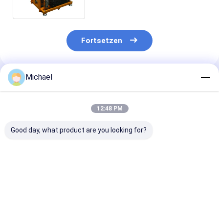
Fortsetzen
Michael
Empfohlene Produkte
12:48 PM
Good day, what product are you looking for?
Fongko Langlebiger
Fongko Portable
Fongko High-
Multifunktionskabelförderer,
Automatic Cable
Efficiency Hea
professionelle
Conveyor
Duty Cable Co
Kabellegmaschine
Leichtgewicht
für Stromtech
für Strom- und
Kabelziehwerkzeug
Bauvorhaben
Bestpreis
Bestpreis
Bestprei
Telekommunikationskabel
für