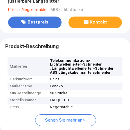
justierbare Längsslitter
Preis：Negotiatable
MOQ：50 Stücke
Bestpreis
Kontakt
Produkt-Beschreibung
Telekommunikations-
Lichtwellenleiter-Schneider
Markieren
,
,
Längslichtwellenleiter-Schneider
ABS Längskabelmantelschneider
Herkunftsort
China
Markenname
Fongko
Min Bestellmenge
50 Stücke
Modellnummer
FKEQU-013
Preis
Negotiatable
Sehen Sie mehr an