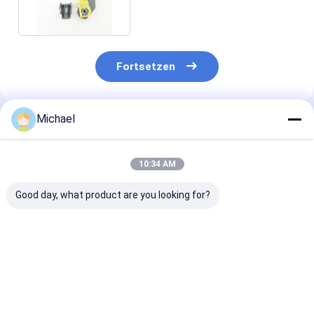
Fortsetzen
Michael
Empfohlene Produkte
10:34 AM
Good day, what product are you looking for?
Fongko Langlebiger
Fongko Portable
Fongko High-
Multifunktionskabelförderer,
Automatic Cable
Efficiency Hea
professionelle
Conveyor
Duty Cable Co
Kabellegmaschine
Leichtgewicht
für Stromtech
für Strom- und
Kabelziehwerkzeug
Bauvorhaben
Bestpreis
Bestpreis
Bestprei