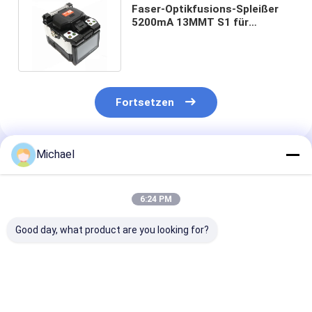
Faser-Optikfusions-Spleißer
5200mA 13MMT S1 für
optische
Nachrichtenübertragung
Fortsetzen
Michael
Empfohlene Produkte
6:24 PM
Good day, what product are you looking for?
Fongko Langlebiger
Fongko Portable
Fongko High-
Multifunktionskabelförderer,
Automatic Cable
Efficiency Hea