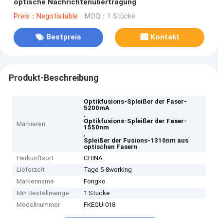
optische Nachrichtenübertragung
Preis：Negotiatable
MOQ：1 Stücke
Bestpreis
Kontakt
Produkt-Beschreibung
Optikfusions-Spleißer der Faser-
5200mA
,
Optikfusions-Spleißer der Faser-
Markieren
1550nm
,
Spleißer der Fusions-1310nm aus
optischen Fasern
Herkunftsort
CHINA
Lieferzeit
Tage 5-8working
Markenname
Fongko
Min Bestellmenge
1 Stücke
Modellnummer
FKEQU-018