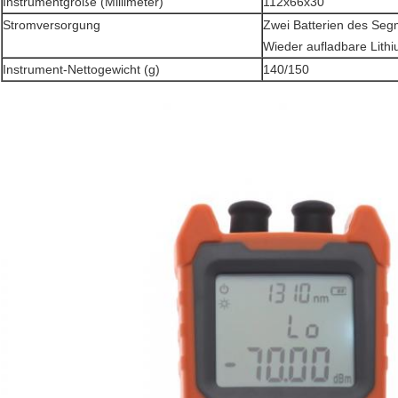
Instrumentgröße (Millimeter)
112x66x30
Stromversorgung
Zwei Batterien des Seg
Wieder aufladbare Lithi
Instrument-Nettogewicht (g)
140/150