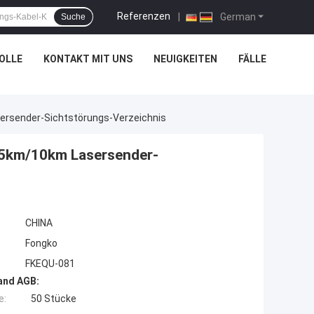
Referenzen
|
German
Suche
OLLE
KONTAKT MIT UNS
NEUIGKEITEN
FÄLLE
ersender-Sichtstörungs-Verzeichnis
 5km/10km Lasersender-
CHINA
Fongko
FKEQU-081
and AGB:
e:
50 Stücke