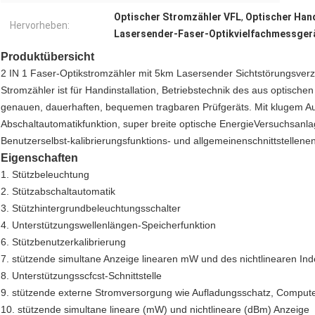
Optischer Stromzähler VFL
,
Optischer Han
Hervorheben:
Lasersender-Faser-Optikvielfachmessger
Produktübersicht
2 IN 1 Faser-Optikstromzähler mit 5km Lasersender Sichtstörungsverzei
Stromzähler ist für Handinstallation, Betriebstechnik des aus optische
genauen, dauerhaften, bequemen tragbaren Prüfgeräts. Mit klugem Auft
Abschaltautomatikfunktion, super breite optische EnergieVersuchsan
Benutzerselbst-kalibrierungsfunktions- und allgemeinenschnittstellene
Eigenschaften
1. Stützbeleuchtung
2. Stützabschaltautomatik
3. Stützhintergrundbeleuchtungsschalter
4. Unterstützungswellenlängen-Speicherfunktion
6. Stützbenutzerkalibrierung
7. stützende simultane Anzeige linearen mW und des nichtlinearen In
8. Unterstützungsscfcst-Schnittstelle
9. stützende externe Stromversorgung wie Aufladungsschatz, Computer
10. stützende simultane lineare (mW) und nichtlineare (dBm) Anzeige