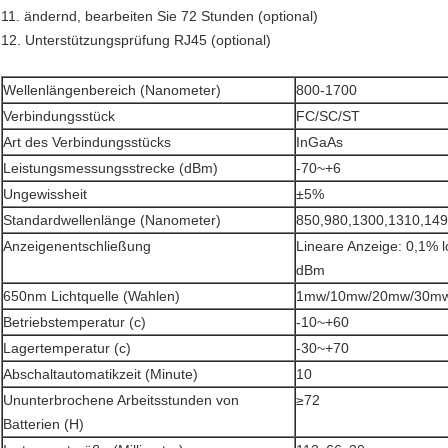
11. ändernd, bearbeiten Sie 72 Stunden (optional)
12. Unterstützungsprüfung RJ45 (optional)
Wellenlängenbereich (Nanometer)
800-1700
Verbindungsstück
FC/SC/ST
Art des Verbindungsstücks
InGaAs
Leistungsmessungsstrecke (dBm)
-70~+6
Ungewissheit
±5%
Standardwellenlänge (Nanometer)
850,980,1300,1310,14
Anzeigenentschließung
Lineare Anzeige: 0,1% l
dBm
650nm Lichtquelle (Wahlen)
1mw/10mw/20mw/30m
Betriebstemperatur (c)
-10~+60
Lagertemperatur (c)
-30~+70
Abschaltautomatikzeit (Minute)
10
Ununterbrochene Arbeitsstunden von
≥72
Batterien (H)