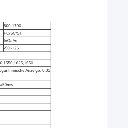
800-1700
FC/SC/ST
InGaAs
-50~+26
90,1550,1625,1650
ogarithmische Anzeige: 0,01
w/50mw