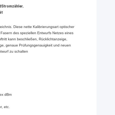
dStromzähler
,
ät
chnis. Diese nette Kalibrierungsart optischer
n Fasern des speziellen Entwurfs Netzes eines
ritt kann beschließen, Rücklichtanzeige,
lage, genaue Prüfungsgenauigkeit und neuen
ntwurf zu schalten
dex dBm
, etc.