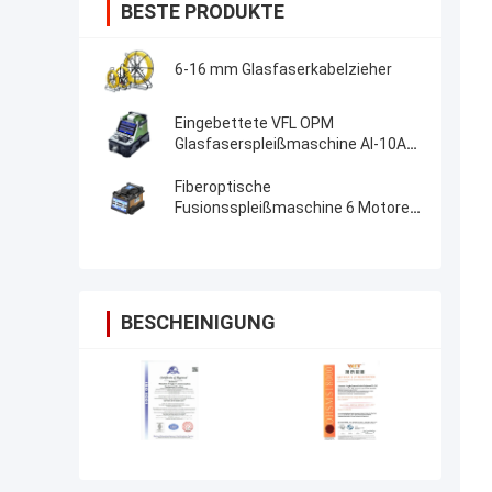
BESTE PRODUKTE
6-16 mm Glasfaserkabelzieher
Eingebettete VFL OPM
Glasfaserspleißmaschine AI-10A
Aktualisierung AI20 AI-30 Glasfaser
Fusion Splicer
Fiberoptische
Fusionsspleißmaschine 6 Motoren
Kernausrichtung FTTH-
Fiberoptische Spleißmaschine
BESCHEINIGUNG