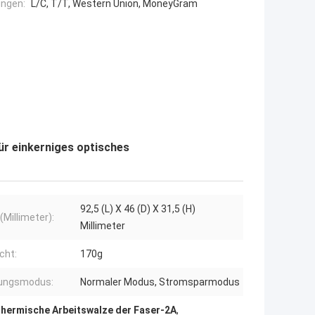
ngen:
L/C, T/T, Western Union, MoneyGram
r einkerniges optisches
92,5 (L) X 46 (D) X 31,5 (H)
(Millimeter):
Millimeter
cht:
170g
ungsmodus:
Normaler Modus, Stromsparmodus
thermische Arbeitswalze der Faser-2A
,