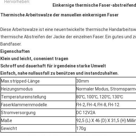
Hervorheben:
Einkernige thermische Faser-abstreife
Thermische Arbeitswalze der manuellen einkernigen Faser
Diese Arbeitswalze ist eine neuentwickelte thermische Handarbeits
thermische Abstreifen der Jacke der einzelnen Faser. Ein gutes und 
Bandfaser.
Eigenschaften
Klein und leicht, conenient tragen
Schroff und dauerhaft für irgendeine starke Umwelt
Einfach, nahe nullausfall zu benützen und instandzuhalten.
Max.stripped-Länge
30mm
Heizungsmodus
Normaler Modus, Stromsparm
Temperatureinstellung
80℃, 100℃, 120℃, 130℃
Faserklammernmodelle
FH-2, FH-4, FH-8, FH-12
Stromversorgung
DC 12V2A
Maße
92,5 (L) X 46 (D) X 31,5 (H) Mill
Gewicht
170g