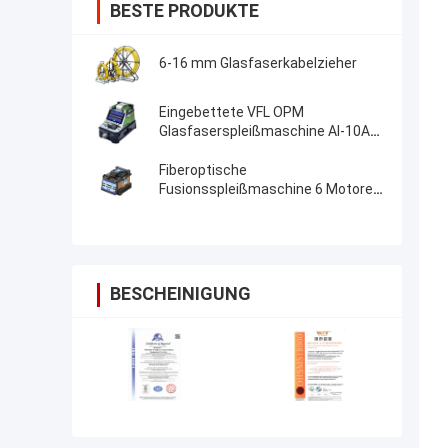
BESTE PRODUKTE
6-16 mm Glasfaserkabelzieher
Eingebettete VFL OPM
Glasfaserspleißmaschine AI-10A
Aktualisierung AI20 AI-30 Glasfaser
Fusion Splicer
Fiberoptische
Fusionsspleißmaschine 6 Motoren
Kernausrichtung FTTH-
Fiberoptische Spleißmaschine
BESCHEINIGUNG