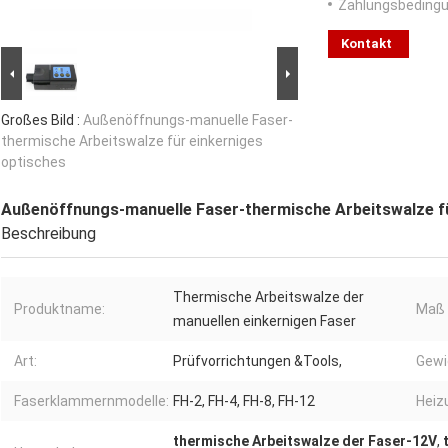
Zahlungsbedingu
Kontakt
Großes Bild :
Außenöffnungs-manuelle Faser-
thermische Arbeitswalze für einkerniges
optisches
Außenöffnungs-manuelle Faser-thermische Arbeitswalze fü
Beschreibung
Thermische Arbeitswalze der
Produktname:
Maß 
manuellen einkernigen Faser
Art:
Prüfvorrichtungen &Tools,
Gewi
Faserklammernmodelle:
FH-2, FH-4, FH-8, FH-12
Heiz
thermische Arbeitswalze der Faser-12V
,