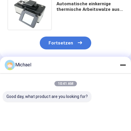
Automatische einkernige
thermische Arbeitswalze aus
optischen Fasern DC12V 2A
Fortsetzen
Michael
Empfohlene Produkte
10:41 AM
Good day, what product are you looking for?
Fongko Langlebiger
Fongko Portable
Fongko High-
Multifunktionskabelförderer,
Automatic Cable
Efficiency Hea