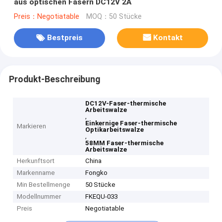
aus optischen Fasern DC12V 2A
Preis：Negotiatable
MOQ：50 Stücke
Bestpreis
Kontakt
Produkt-Beschreibung
DC12V-Faser-thermische
Arbeitswalze
,
Einkernige Faser-thermische
Markieren
Optikarbeitswalze
,
58MM Faser-thermische
Arbeitswalze
Herkunftsort
China
Markenname
Fongko
Min Bestellmenge
50 Stücke
Modellnummer
FKEQU-033
Preis
Negotiatable