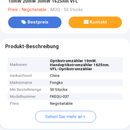
10mW 20mW 30mW 1625nm VFL
Preis：Negotiatable
MOQ：50 Stücke
Bestpreis
Kontakt
Produkt-Beschreibung
,
Optikstromzähler 10mW
Markieren
,
Handoptikstromzähler 1625nm
VFL-Optikstromzähler
Herkunftsort
China
Markenname
Fongko
Min Bestellmenge
50 Stücke
Modellnummer
FKEQU-037
Preis
Negotiatable
Sehen Sie mehr an