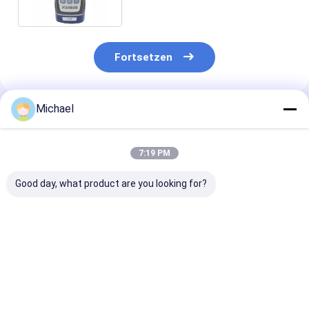
VFL
Fortsetzen
Michael
Empfohlene Produkte
7:19 PM
Good day, what product are you looking for?
Fongko Langlebiger
Fongko Portable
Fongko High-
Multifunktionskabelförderer,
Automatic Cable
Efficiency Hea
professionelle
Conveyor
Duty Cable Co
Kabellegmaschine
Leichtgewicht
für Stromtech
für Strom- und
Kabelziehwerkzeug
Bauvorhaben
Bestpreis
Bestpreis
Bestprei
Telekommunikationskabel
für