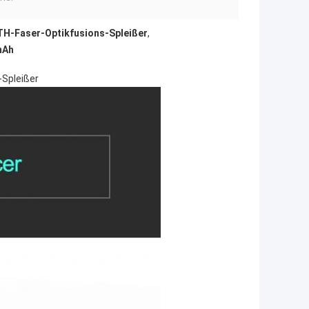
H-Faser-Optikfusions-Spleißer
,
mAh
-Spleißer