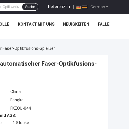
Referenzen
|
German
Suche
OLLE
KONTAKT MIT UNS
NEUIGKEITEN
FÄLLE
 Faser-Optikfusions-Spleißer
automatischer Faser-Optikfusions-
China
Fongko
FKEQU-044
and AGB:
e:
1 Stücke