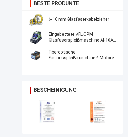
BESTE PRODUKTE
6-16 mm Glasfaserkabelzieher
Eingebettete VFL OPM
Glasfaserspleißmaschine AI-10A
Aktualisierung AI20 AI-30 Glasfaser
Fusion Splicer
Fiberoptische
Fusionsspleißmaschine 6 Motoren
Kernausrichtung FTTH-
Fiberoptische Spleißmaschine
BESCHEINIGUNG