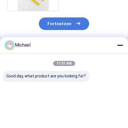
Fortsetzen
Michael
Empfohlene Produkte
11:51 AM
Good day, what product are you looking for?
Fongko Langlebiger
Fongko Portable
Fongko High-
Multifunktionskabelförderer,
Automatic Cable
Efficiency Hea
professionelle
Conveyor
Duty Cable Co
Kabellegmaschine
Leichtgewicht
für Stromtech
für Strom- und
Kabelziehwerkzeug
Bauvorhaben
Bestpreis
Bestpreis
Bestprei
Telekommunikationskabel
für