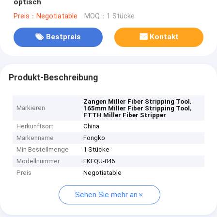
optisch
Preis：Negotiatable
MOQ：1 Stücke
Bestpreis
Kontakt
Produkt-Beschreibung
,
Zangen Miller Fiber Stripping Tool
Markieren
,
165mm Miller Fiber Stripping Tool
FTTH Miller Fiber Stripper
Herkunftsort
China
Markenname
Fongko
Min Bestellmenge
1 Stücke
Modellnummer
FKEQU-046
Preis
Negotiatable
Sehen Sie mehr an