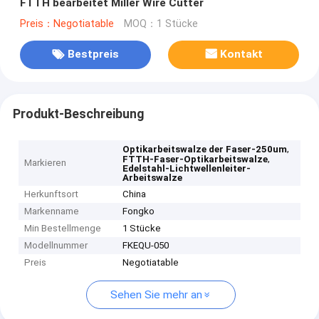
FTTH bearbeitet Miller Wire Cutter
Preis：Negotiatable
MOQ：1 Stücke
Bestpreis
Kontakt
Produkt-Beschreibung
,
Optikarbeitswalze der Faser-250um
,
FTTH-Faser-Optikarbeitswalze
Markieren
Edelstahl-Lichtwellenleiter-
Arbeitswalze
Herkunftsort
China
Markenname
Fongko
Min Bestellmenge
1 Stücke
Modellnummer
FKEQU-050
Preis
Negotiatable
Sehen Sie mehr an