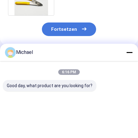
Fortsetzen
Michael
Empfohlene Produkte
6:16 PM
Good day, what product are you looking for?
Fongko Langlebiger
Fongko Portable
Fongko High-
Multifunktionskabelförderer,
Automatic Cable
Efficiency Hea
professionelle
Conveyor
Duty Cable Co
Kabellegmaschine
Leichtgewicht
für Stromtech
für Strom- und
Kabelziehwerkzeug
Bauvorhaben
Bestpreis
Bestpreis
Bestprei