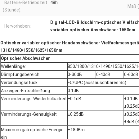
Batterie-Betriebszeit
48h
Maß (
(Stunde):
Digital-LCD-Bildschirm-optisches Vielfa
Hervorheben:
variabler optischer Abschwächer 1650nm
Optischer variabler optischer Handabschwächer Vielfachmessger
1310/1490/1550/1625/1650nm
Optischer Abschwächer
Wellenlänge:
850/1300/1310/1490/1550/1625/
Dämpfungsbereich
0-30dB
0-40dB
0-60dB
Verbindungsstück
FC/UPC (austauschbares Sc)
Anzeigen-Entschließung
0.1dB
Verminderungs-Wiederholbarkeit
±0.1dB
±0.1dB
±0.25d
Verminderungs-Genauigkeit
±0.25dB
±0.25d
±4dB (
Maximum gab optische Energie
+18dBm
ein