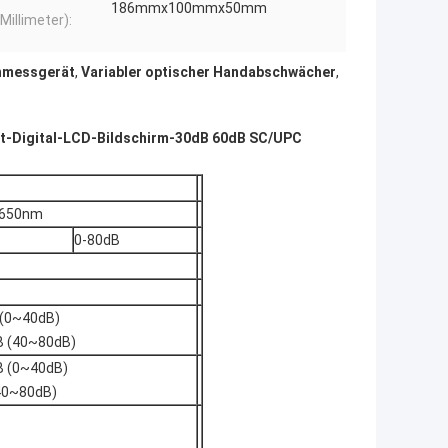
186mmx100mmx50mm
Millimeter):
chmessgerät
,
Variabler optischer Handabschwächer
,
ät-Digital-LCD-Bildschirm-30dB 60dB SC/UPC
1650nm
0-80dB
 (0~40dB)
B (40~80dB)
B (0~40dB)
40~80dB)