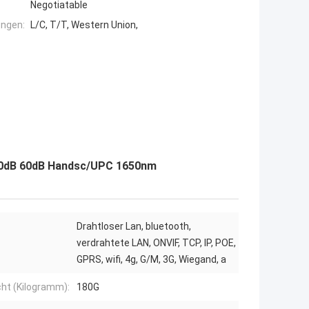
Negotiatable
ngen:
L/C, T/T, Western Union,
 30dB 60dB Handsc/UPC 1650nm
Drahtloser Lan, bluetooth,
verdrahtete LAN, ONVIF, TCP, IP, POE,
GPRS, wifi, 4g, G/M, 3G, Wiegand, a
ht (Kilogramm):
180G