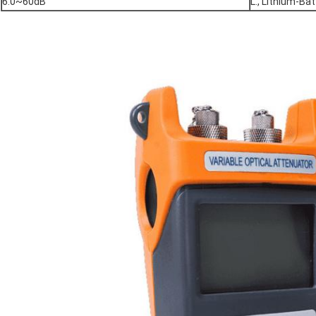
6:0~60dB
L., Lithium-Bat