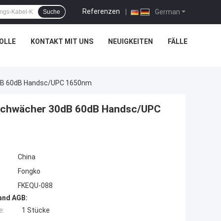
Referenzen
|
German
Suche
OLLE
KONTAKT MIT UNS
NEUIGKEITEN
FÄLLE
30dB 60dB Handsc/UPC 1650nm
Abschwächer 30dB 60dB Handsc/UPC
China
Fongko
FKEQU-088
and AGB:
e:
1 Stücke