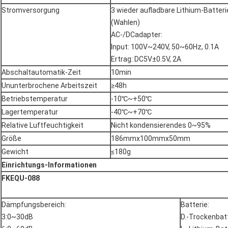
Stromversorgung
3 wieder aufladbare Lithium-Batte
(Wahlen)
AC-/DCadapter:
Input: 100V~240V, 50~60Hz, 0.1A
Ertrag: DC5V±0.5V, 2A
Abschaltautomatik-Zeit
10min
Ununterbrochene Arbeitszeit
≥48h
Betriebstemperatur
-10℃~+50℃
Lagertemperatur
-40℃~+70℃
Relative Luftfeuchtigkeit
Nicht kondensierendes 0~95%
Größe
186mmx100mmx50mm
Gewicht
≤180g
Einrichtungs-Informationen
FKEQU-088
Dämpfungsbereich:
Batterie:
3:0~30dB
D.-Trockenbatt