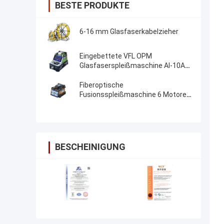
BESTE PRODUKTE
6-16 mm Glasfaserkabelzieher
Eingebettete VFL OPM
Glasfaserspleißmaschine AI-10A
Aktualisierung AI20 AI-30 Glasfaser
Fusion Splicer
Fiberoptische
Fusionsspleißmaschine 6 Motoren
Kernausrichtung FTTH-
Fiberoptische Spleißmaschine
BESCHEINIGUNG