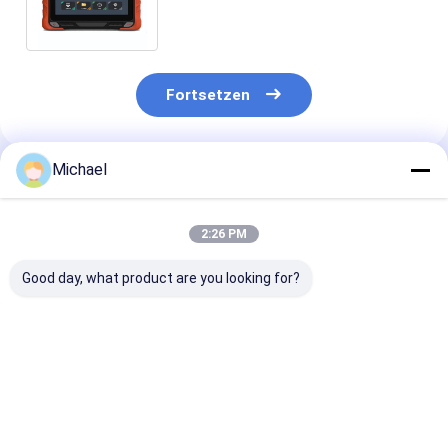
der Entdeckungs-
Fortsetzen
Michael
Empfohlene Produkte
2:26 PM
Good day, what product are you looking for?
Fongko Langlebiger
Fongko Portable
Fongko High-
Multifunktionskabelförderer,
Automatic Cable
Efficiency Hea
professionelle
Conveyor
Duty Cable Co
Kabellegmaschine
Leichtgewicht
für Stromtech
für Strom- und
Kabelziehwerkzeug
Bauvorhaben
Bestpreis
Bestpreis
Bestprei