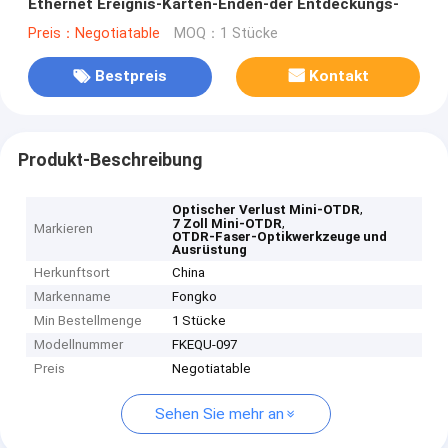
Ethernet Ereignis-Karten-Enden-der Entdeckungs-
Preis：Negotiatable
MOQ：1 Stücke
Bestpreis
Kontakt
Produkt-Beschreibung
,
Optischer Verlust Mini-OTDR
,
7 Zoll Mini-OTDR
Markieren
OTDR-Faser-Optikwerkzeuge und
Ausrüstung
Herkunftsort
China
Markenname
Fongko
Min Bestellmenge
1 Stücke
Modellnummer
FKEQU-097
Preis
Negotiatable
Sehen Sie mehr an