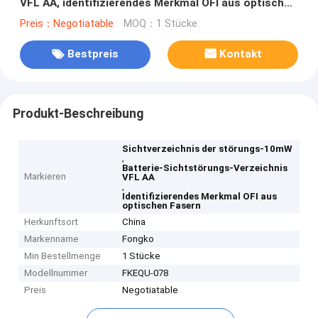
VFL AA, identifizierendes Merkmal OFI aus optischen
Fasern
Preis：Negotiatable
MOQ：1 Stücke
Bestpreis
Kontakt
Produkt-Beschreibung
Sichtverzeichnis der störungs-10mW
,
Batterie-Sichtstörungs-Verzeichnis
Markieren
VFL AA
,
Identifizierendes Merkmal OFI aus
optischen Fasern
Herkunftsort
China
Markenname
Fongko
Min Bestellmenge
1 Stücke
Modellnummer
FKEQU-078
Preis
Negotiatable