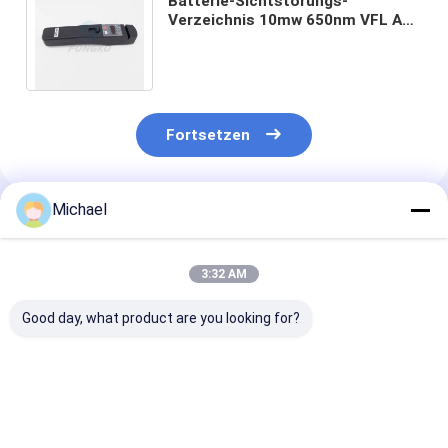
Batterie-Sichtstörungs-
Verzeichnis 10mw 650nm VFL AA,
identifizierendes Merkmal OFI aus
optischen Fasern
Fortsetzen
Michael
Empfohlene Produkte
3:32 AM
Good day, what product are you looking for?
Fongko Langlebiger
Fongko Portable
Fongko High-
Multifunktionskabelförderer,
Automatic Cable
Efficiency Hea