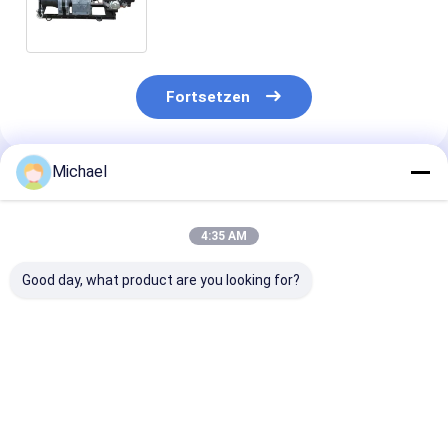
Handkurbel 5 Tonnen Benzin-
Ottomotor-zieht, trieb an
Fortsetzen
Michael
Empfohlene Produkte
4:35 AM
Good day, what product are you looking for?
Fongko Langlebiger
Fongko Portable
Fongko High-
Multifunktionskabelförderer,
Automatic Cable
Efficiency Hea
professionelle
Conveyor
Duty Cable Co
Kabellegmaschine
Leichtgewicht
für Stromtech
für Strom- und
Kabelziehwerkzeug
Bauvorhaben
Bestpreis
Bestpreis
Bestprei