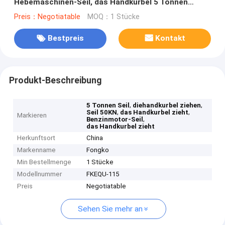
Hebemaschinen-Seil, das Handkurbel 5 Tonnen
Benzin-Ottomotor-zieht, trieb an
Preis：Negotiatable
MOQ：1 Stücke
Bestpreis
Kontakt
Produkt-Beschreibung
,
,
5 Tonnen Seil
diehandkurbel ziehen
,
,
Seil 50KN
das Handkurbel zieht
Markieren
,
Benzinmotor-Seil
das Handkurbel zieht
Herkunftsort
China
Markenname
Fongko
Min Bestellmenge
1 Stücke
Modellnummer
FKEQU-115
Preis
Negotiatable
Sehen Sie mehr an