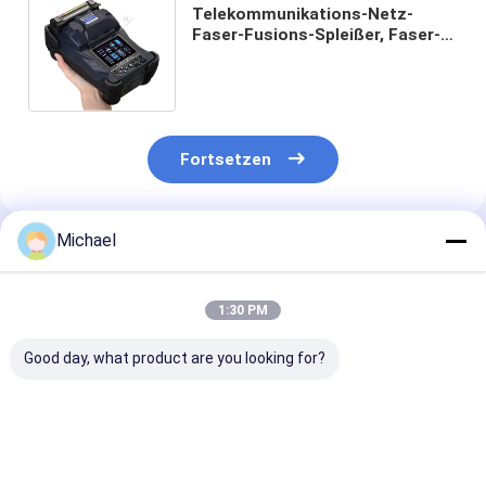
Telekommunikations-Netz-
Faser-Fusions-Spleißer, Faser-
verstärkende Optikmaschine mit
Kasten
Fortsetzen
Michael
Empfohlene Produkte
1:30 PM
Good day, what product are you looking for?
Fongko Langlebiger
Fongko Portable
Fongko High-
Multifunktionskabelförderer,
Automatic Cable
Efficiency Hea