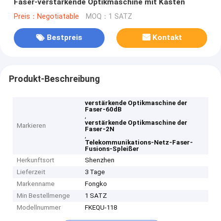
Faser-verstärkende Optikmaschine mit Kasten
Preis：Negotiatable
MOQ：1 SATZ
Bestpreis
Kontakt
Produkt-Beschreibung
verstärkende Optikmaschine der
Faser-60dB
,
verstärkende Optikmaschine der
Markieren
Faser-2N
,
Telekommunikations-Netz-Faser-
Fusions-Spleißer
Herkunftsort
Shenzhen
Lieferzeit
3 Tage
Markenname
Fongko
Min Bestellmenge
1 SATZ
Modellnummer
FKEQU-118