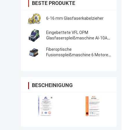
BESTE PRODUKTE
6-16 mm Glasfaserkabelzieher
Eingebettete VFL OPM
Glasfaserspleißmaschine AI-10A
Aktualisierung AI20 AI-30 Glasfaser
Fusion Splicer
Fiberoptische
Fusionsspleißmaschine 6 Motoren
Kernausrichtung FTTH-
Fiberoptische Spleißmaschine
BESCHEINIGUNG