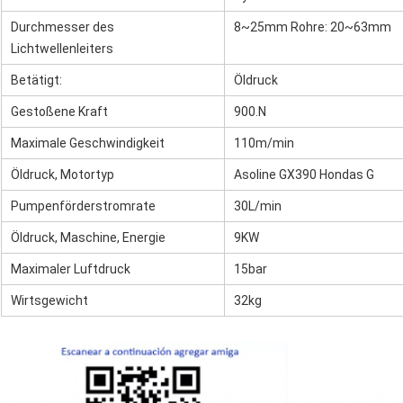
Durchmesser des
8~25mm Rohre: 20~63mm
Lichtwellenleiters
Betätigt:
Öldruck
Gestoßene Kraft
900.N
Maximale Geschwindigkeit
110m/min
Öldruck, Motortyp
Asoline GX390 Hondas G
Pumpenförderstromrate
30L/min
Öldruck, Maschine, Energie
9KW
Maximaler Luftdruck
15bar
Wirtsgewicht
32kg