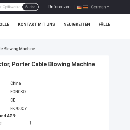
Referenzen
|
German
Suche
OLLE
KONTAKT MIT UNS
NEUIGKEITEN
FÄLLE
le Blowing Machine
tor, Porter Cable Blowing Machine
China
FONGKO
CE
FK700CY
and AGB:
e:
1