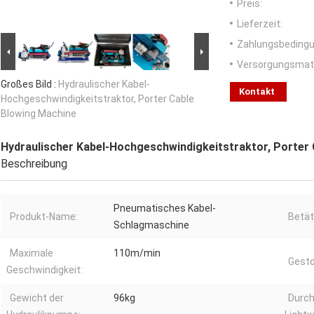
Preis:
Lieferzeit:
Zahlungsbedingu
Versorgungsmater
Großes Bild :
Hydraulischer Kabel-
Kontakt
Hochgeschwindigkeitstraktor, Porter Cable
Blowing Machine
Hydraulischer Kabel-Hochgeschwindigkeitstraktor, Porter
Beschreibung
Pneumatisches Kabel-
Produkt-Name:
Betät
Schlagmaschine
Maximale
110m/min
Gesto
Geschwindigkeit:
Gewicht der
96kg
Durc