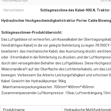
Hydraulikpumpe:
Lichtw
Hervorheben:
Schlagmaschine des Kabel-900.N
,
Traktor
Hydraulischer Hochgeschwindigkeitstraktor Porter Cable Blowin
Schlagmaschinen-
Produktübersicht:
Das Luftgebläse ist entworfen, um Koaxialkabel der Übertragungskab
feindrähtiges Kabel) in die vor gelegte Rohrleitung zu legen. 
FK700CY
bearbeitet: das mechanische Kabel, das Ausrüstung drückt, wird benu
oder -Stromkabel in die Rohrleitung zu drücken, und der Luftkompress
durch den versiegelnden Behälter des Luftgebläses. Diese Hochgesch
Widerstandkraft auf der Oberfläche des Lichtleiterkabels, um das Lich
bewegen. Verbessern Sie Arbeits-Leistungsfähigkeit und schützen 
Kabel. Gewicht der Hydraulikpumpe: 96kg
Mainframeverpackungskasten: 700mm*400mm*450mm
Zusammenpassender Luftkompressor: 15bar, Luftverdrängung 15m
Produktname
Hydraulische Multifunktionsl