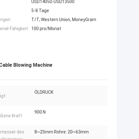
USD14050-USD13500
5-8 Tage
ngen:
T/T, Western Union, MoneyGram
ial-Fähigkeit:
100 pro/Monat
 Cable Blowing Machine
ÖLDRUCK
igt:
900.N
ßene Kraft:
hmesser des
8~25mm Rohre: 20~63mm