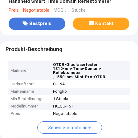
Handheld Smart Time Domain Reflektometer
Preis：Negotiatable
MOQ：1 Stücke
Bestpreis
Kontakt
Produkt-Beschreibung
,
OTDR-Glasfasertester
1310-nm-Time-Domain-
Markieren
Reflektometer
,
1550-nm-Mini-Pro-OTDR
Herkunftsort
CHINA
Markenname
Fongko
Min Bestellmenge
1 Stücke
Modellnummer
FKEQU-151
Preis
Negotiatable
Sehen Sie mehr an