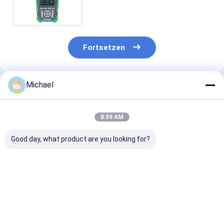
Reflektometer
Fortsetzen
Michael
Empfohlene Produkte
8:59 AM
Good day, what product are you looking for?
Fongko Langlebiger
Fongko Portable
Fongko High-
Multifunktionskabelförderer,
Automatic Cable
Efficiency Hea
professionelle
Conveyor
Duty Cable Co
Kabellegmaschine
Leichtgewicht
für Stromtech
für Strom- und
Kabelziehwerkzeug
Bauvorhaben
Bestpreis
Bestpreis
Bestprei