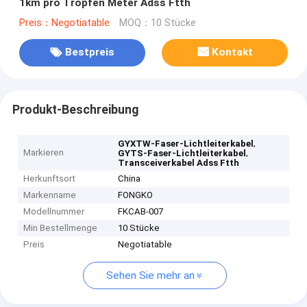
1km pro Tropfen Meter Adss Ftth
Preis：Negotiatable
MOQ：10 Stücke
Bestpreis
Kontakt
Produkt-Beschreibung
,
GYXTW-Faser-Lichtleiterkabel
Markieren
,
GYTS-Faser-Lichtleiterkabel
Transceiverkabel Adss Ftth
Herkunftsort
China
Markenname
FONGKO
Modellnummer
FKCAB-007
Min Bestellmenge
10 Stücke
Preis
Negotiatable
Sehen Sie mehr an