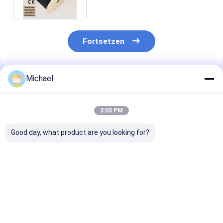
Adss Ftth
Fortsetzen
Michael
Empfohlene Produkte
3:05 PM
Good day, what product are you looking for?
Innenfaserkabel
2*3mm
2*5mm
G652D LSZH 3,0 mm
Glasfaserkabel
Glasfaserkabe
GJFJV
G652D G657A GJXH
G652D G657A
Glasfaserkabel
FTTH Flachkabel
Außenflächenk
Bestpreis
Bestpreis
Bestprei