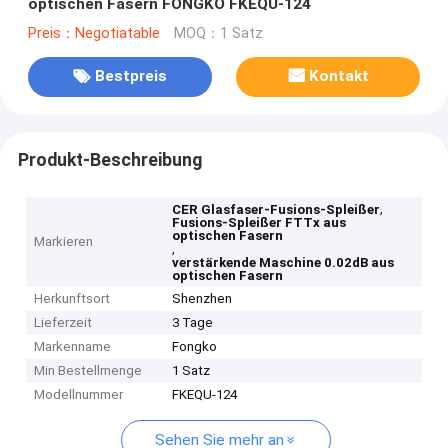
optischen Fasern FONGKO FKEQU-124
Preis：Negotiatable
MOQ：1 Satz
Bestpreis
Kontakt
Produkt-Beschreibung
,
CER Glasfaser-Fusions-Spleißer
Fusions-Spleißer FTTx aus
optischen Fasern
Markieren
,
verstärkende Maschine 0.02dB aus
optischen Fasern
Herkunftsort
Shenzhen
Lieferzeit
3 Tage
Markenname
Fongko
Min Bestellmenge
1 Satz
Modellnummer
FKEQU-124
Sehen Sie mehr an