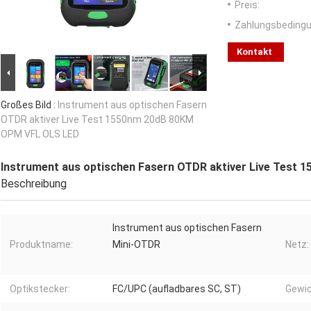
Preis:
Zahlungsbedingu
Kontakt
Großes Bild :
Instrument aus optischen Fasern
OTDR aktiver Live Test 1550nm 20dB 80KM
OPM VFL OLS LED
Instrument aus optischen Fasern OTDR aktiver Live Test
Beschreibung
Instrument aus optischen Fasern
Produktname:
Mini-OTDR
Netz:
Optikstecker:
FC/UPC (aufladbares SC, ST)
Gewic