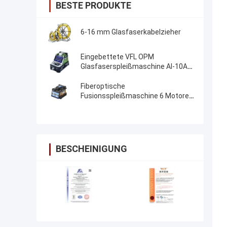
BESTE PRODUKTE
6-16 mm Glasfaserkabelzieher
Eingebettete VFL OPM
Glasfaserspleißmaschine AI-10A
Aktualisierung AI20 AI-30 Glasfaser
Fusion Splicer
Fiberoptische
Fusionsspleißmaschine 6 Motoren
Kernausrichtung FTTH-
Fiberoptische Spleißmaschine
BESCHEINIGUNG