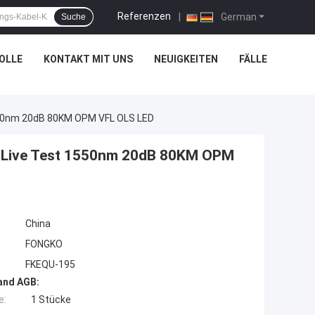
Referenzen
|
German
Suche
OLLE
KONTAKT MIT UNS
NEUIGKEITEN
FÄLLE
550nm 20dB 80KM OPM VFL OLS LED
er Live Test 1550nm 20dB 80KM OPM
China
FONGKO
FKEQU-195
and AGB:
e:
1 Stücke