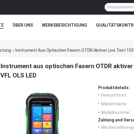
TE
ÜBER UNS
WERKSBESICHTIGUNG
QUALITÄTSKONTR
üstung
Instrument Aus Optischen Fasern OTDR Aktiver Live Test 1
Instrument aus optischen Fasern OTDR aktiv
VFL OLS LED
Produktdetails:
Herkunftsort:
Markenname:
Modellnummer:
Zahlung und Vers
Min Bestellmeng