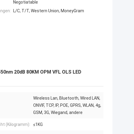
Negotiatable
ngen:
L/C, T/T, Western Union, MoneyGram
 1550nm 20dB 80KM OPM VFL OLS LED
Wireless Lan, Bluetooth, Wired LAN,
ONVIF, TCP, IP, POE, GPRS, WLAN, 4g,
GSM, 3G, Wiegand, andere
ht (Kilogramm):
≤1KG