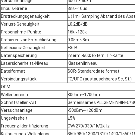
Versuchsanlage
500m~60km
Impuls-Breite
3ns~10us
Erstreckungsgenauigkeit
± (1m+Sampling Abstand des Abs
Verlust-Genauigkeit
±0.2dB/dB
Probenahme-Punkte
16k~128k
Probieren von Entschließung
0.05m~8m
Reflexions-Genauigkeit
±3dB
Datenspeicherung
Intern: ≥600; Extern: Tf-Karte
Lasersicherheits-Niveau
KlassenⅡniveau
Dateiformat
SOR-Standarddateiformat
Verbindungsstück
FC/UPC (austauschbares Sc, St.)
OPM
Wellenbereich
800nm~1700nm
Schnittstellen-Art
Gemeinsames ALLGEMEINHINFC/S
Versuchsanlage
-50dBm~+26dBm
Ungewissheit
±5%
Frequenz-Identifizierung
CW/270/330/1k/2kHz
Kalibrierungs-Wellenlänge
850/980/1300/1310/1490/1550/