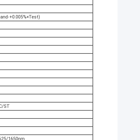
tand-+0.005%×Test)
C/ST
1625/1650nm