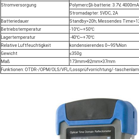
Stromversorgung
Polymerc$li-batterie: 3.7V, 4000m
Stromadapter: 5VDC, 2A
Batteriedauer
Standby>20h; Messendes Time>1
Betriebstemperatur
-10℃~+50℃
Lagertemperatur
-40℃~+70℃
Relative Luftfeuchtigkeit
kondensierendes 0~95%Non
Gewicht
≤350g
Maß
173mm×82mm×37mm
Funktionen: OTDR-/OPM/OLS/VFL/Lossprüfvorrichtung/-taschenla