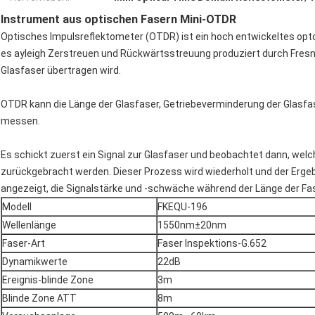
Instrument aus optischen Fasern Mini-OTDR
Optisches Impulsreflektometer (OTDR) ist ein hoch entwickeltes opt
es ayleigh Zerstreuen und Rückwärtsstreuung produziert durch Fresnel
Glasfaser übertragen wird.
OTDR kann die Länge der Glasfaser, Getriebeverminderung der Glas
messen.
Es schickt zuerst ein Signal zur Glasfaser und beobachtet dann, we
zurückgebracht werden. Dieser Prozess wird wiederholt und der Erge
angezeigt, die Signalstärke und -schwäche während der Länge der Fase
Modell
FKEQU-196
Wellenlänge
1550nm±20nm
Faser-Art
Faser Inspektions-G.652
Dynamikwerte
22dB
Ereignis-blinde Zone
3m
Blinde Zone ATT
8m