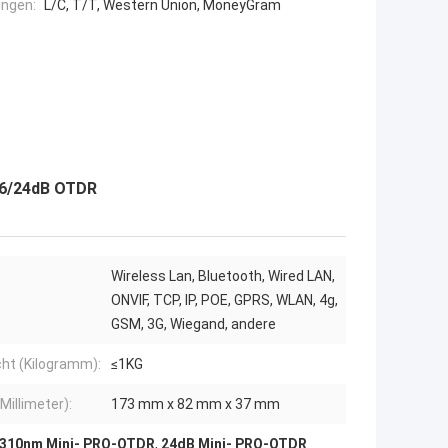
ngen:
L/C, T/T, Western Union, MoneyGram
26/24dB OTDR
Wireless Lan, Bluetooth, Wired LAN,
ONVIF, TCP, IP, POE, GPRS, WLAN, 4g,
GSM, 3G, Wiegand, andere
ht (Kilogramm):
≤1KG
Millimeter):
173 mm x 82 mm x 37 mm
310nm Mini- PRO-OTDR
,
24dB Mini- PRO-OTDR