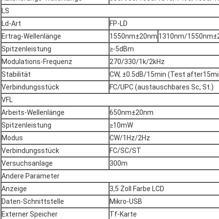
LS
Ld-Art
FP-LD
Ertrag-Wellenlänge
1550nm±20nm
1310nm/1550nm±
Spitzenleistung
≥-5dBm
Modulations-Frequenz
270/330/1k/2kHz
Stabilität
CW, ±0.5dB/15min (Test after15m
Verbindungsstück
FC/UPC (austauschbares Sc, St.)
VFL
Arbeits-Wellenlänge
650nm±20nm
Spitzenleistung
≥10mW
Modus
CW/1Hz/2Hz
Verbindungsstück
FC/SC/ST
Versuchsanlage
300m
Andere Parameter
Anzeige
3,5 Zoll Farbe LCD
Daten-Schnittstelle
Mikro-USB
Externer Speicher
Tf-Karte