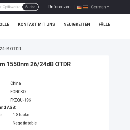
Referenzen
|
German
Suche
OLLE
KONTAKT MIT UNS
NEUIGKEITEN
FÄLLE
/24dB OTDR
0nm 1550nm 26/24dB OTDR
China
FONGKO
FKEQU-196
and AGB:
e:
1 Stücke
Negotiatable