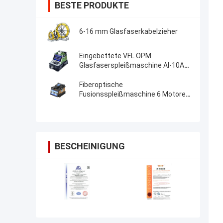
BESTE PRODUKTE
6-16 mm Glasfaserkabelzieher
Eingebettete VFL OPM
Glasfaserspleißmaschine AI-10A
Aktualisierung AI20 AI-30 Glasfaser
Fusion Splicer
Fiberoptische
Fusionsspleißmaschine 6 Motoren
Kernausrichtung FTTH-
Fiberoptische Spleißmaschine
BESCHEINIGUNG