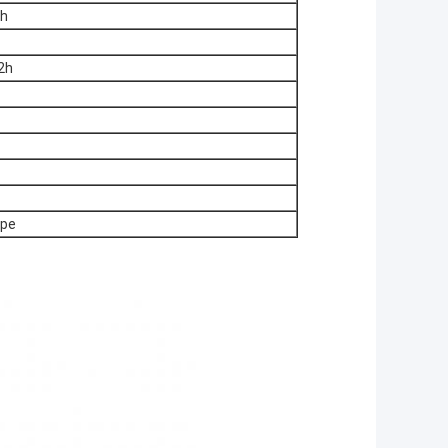
Ah
2h
mpe